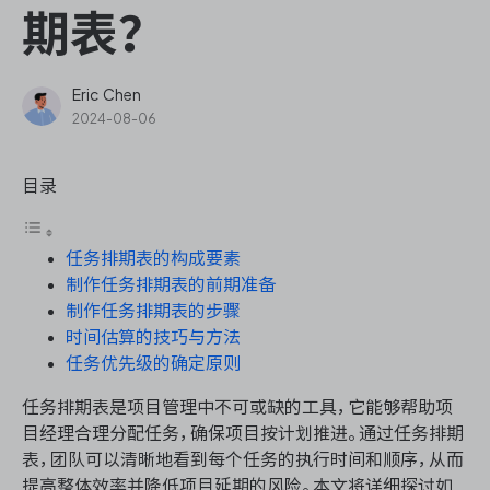
ONES Assistant
期表？
Eric Chen
2024-08-06
敏捷研发管理
目录
企业知识库管理
任务排期表的构成要素
瀑布项目管理
制作任务排期表的前期准备
制作任务排期表的步骤
测试管理
时间估算的技巧与方法
任务优先级的确定原则
研发效能管理
任务排期表是项目管理中不可或缺的工具，它能够帮助项
目经理合理分配任务，确保项目按计划推进。通过任务排期
DevOps
表，团队可以清晰地看到每个任务的执行时间和顺序，从而
提高整体效率并降低项目延期的风险。本文将详细探讨如