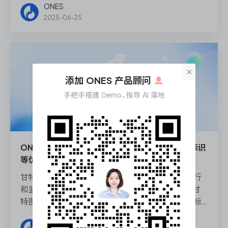
ONES
扫描右侧二维码码添加 ONES 顾问了解新功能详
2025-06-25
情。
×
添加 ONES 产品顾问
手把手搭建 Demo，指导 AI 落地
ONES Project 甘特图任务展示方式、关键字段标识
等优化升级
甘特图作为重要的可视化工具，为项目的规划、执行
和监控提供了关键支持。此次，ONES Project 对甘
特图功能进行了深度升级，在展示方式、关键字段标
识、时间周期设置、筛选条件等方面进行了优化，助力
ONES
项目团队对进度和资源进行高效管理，确保项目按计