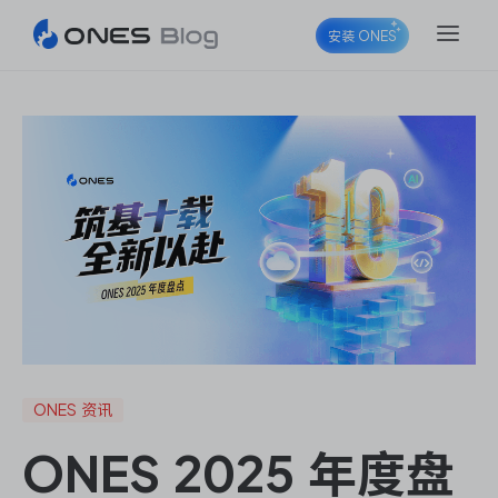
安装 ONES
ONES Project
ONES Wiki
ONES Desk
ONES 资讯
ONES 2025 年度盘