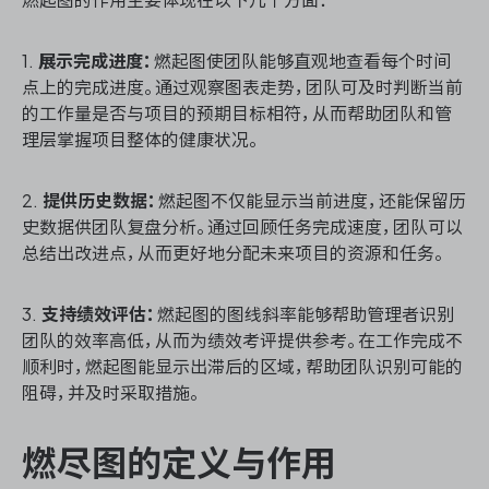
1.
展示完成进度：
燃起图使团队能够直观地查看每个时间
点上的完成进度。通过观察图表走势，团队可及时判断当前
ONES 资讯
的工作量是否与项目的预期目标相符，从而帮助团队和管
理层掌握项目整体的健康状况。
2.
提供历史数据：
燃起图不仅能显示当前进度，还能保留历
史数据供团队复盘分析。通过回顾任务完成速度，团队可以
总结出改进点，从而更好地分配未来项目的资源和任务。
3.
支持绩效评估：
燃起图的图线斜率能够帮助管理者识别
团队的效率高低，从而为绩效考评提供参考。在工作完成不
顺利时，燃起图能显示出滞后的区域，帮助团队识别可能的
阻碍，并及时采取措施。
燃尽图的定义与作用