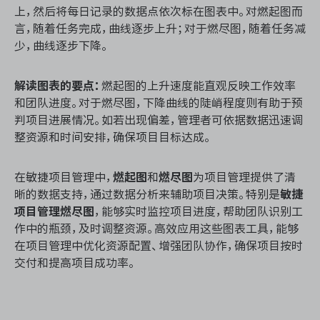
上，然后将每日记录的数据点依次标在图表中。对燃起图而
言，随着任务完成，曲线逐步上升；对于燃尽图，随着任务减
少，曲线逐步下降。
解读图表的要点：
燃起图的上升速度能直观反映工作效率
和团队进度。对于燃尽图，下降曲线的陡峭程度则有助于预
判项目进展情况。如若出现偏差，管理者可依据数据迅速调
整资源和时间安排，确保项目目标达成。
在敏捷项目管理中，
燃起图
和
燃尽图
为项目管理提供了清
晰的数据支持，通过数据分析来辅助项目决策。特别是
敏捷
项目管理燃尽图
，能够实时监控项目进度，帮助团队识别工
作中的瓶颈，及时调整资源。高效应用这些图表工具，能够
在项目管理中优化资源配置、增强团队协作，确保项目按时
交付和提高项目成功率。