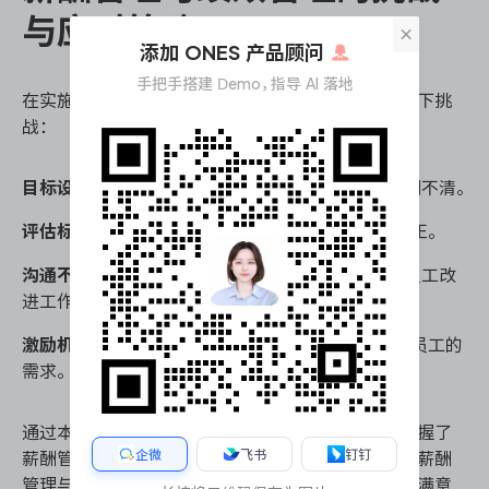
与应对策略
×
添加 ONES 产品顾问
手把手搭建 Demo，指导 AI 落地
在实施薪酬管理与绩效管理过程中，企业可能面临以下挑
战：
目标设定不明确：
目标设定应具体、可衡量，避免模糊不清。
评估标准不统一：
建立统一的评估标准，确保公平公正。
沟通不畅：
加强内部沟通，及时反馈评估结果，帮助员工改
进工作。
激励机制不完善：
设计多样化的激励机制，满足不同员工的
需求。
通过本文的详细介绍，相信项目管理从业人员已经掌握了
企微
飞书
钉钉
薪酬管理与绩效管理的基本方法和关键要素。有效的薪酬
管理与绩效管理，不仅能够提升员工的工作积极性和满意