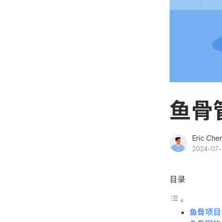
资源和工时管理
高效合理地规划和利用团
源
IPD 研发管理
驱动企业创新增长
鱼骨
Eric Che
2024-07-
目录
鱼骨项目