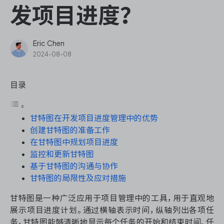
ONES Assistant
发项目进度？
Eric Chen
2024-08-08
敏捷研发管理
目录
企业知识库管理
甘特图在开发项目进度管理中的优势
瀑布项目管理
创建甘特图的准备工作
在甘特图中规划项目进度
测试管理
监控和更新甘特图
基于甘特图的沟通与协作
研发效能管理
甘特图的局限性及应对措施
甘特图是一种广泛应用于项目管理中的工具，用于直观地
DevOps
展示项目进度计划。通过横轴表示时间，纵轴列出各项任
务，甘特图能够清晰地显示每个任务的开始和结束时间、任