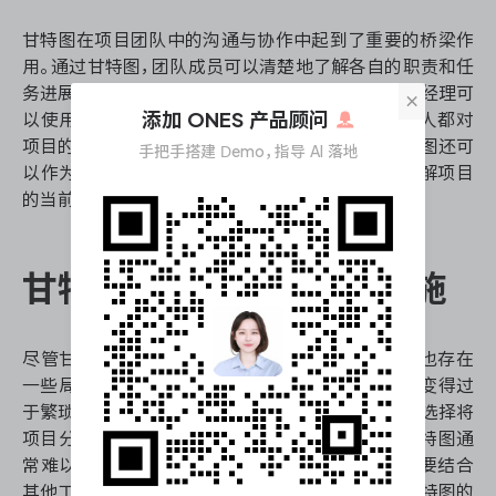
甘特图在项目团队中的沟通与协作中起到了重要的桥梁作
用。通过甘特图，团队成员可以清楚地了解各自的职责和任
务进展情况，从而避免信息不对称带来的问题。项目经理可
×
添加 ONES 产品顾问
以使用甘特图与团队成员进行定期沟通，确保所有人都对
项目的进展和任务优先级有清晰的理解。此外，甘特图还可
手把手搭建 Demo，指导 AI 落地
以作为与利益相关者沟通的有效工具，帮助他们了解项目
的当前状态和预期完成时间。
甘特图的局限性及应对措施
尽管甘特图在项目进度管理中有着诸多优势，但它也存在
一些局限性。首先，对于复杂的项目，甘特图可能会变得过
于繁琐和难以管理。为应对这一问题，项目经理可以选择将
项目分解为多个子项目，分别创建甘特图。此外，甘特图通
常难以处理任务间的非线性依赖关系，项目经理需要结合
其他工具和方法，如关键路径法或网络图，来弥补甘特图的