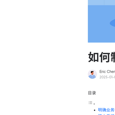
资源和工时管理
高效合理地规划和利用团
源
IPD 研发管理
驱动企业创新增长
如何
Eric Che
2025-01-
目录
明确业务