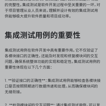
资源和工时管理
的完整性。集成测试是软件开发过程中至关重要的一环，对
于项目管理从业人员来说，理解并设计有效的集成测试用
服务台和工单管理
例能够极大提升软件质量和项目成功率。
IPD 研发管理
集成测试用例的重要性
ASPICE 研发管理
集成测试用例在软件开发中具有重要作用。它不仅验证了
各模块接口的正确性，还能及时发现和修复模块间的交互
问题，确保系统整体功能的实现和稳定性。集成测试用例的
ONES 资讯
重要性体现在以下几个方面：
1. **验证接口的正确性**：集成测试用例能够检查各模块接
口是否按照预期进行数据传递和处理，从而确保模块间的
无缝衔接。
2. **检测模块间的交互问题**：通过集成测试用例，可以发