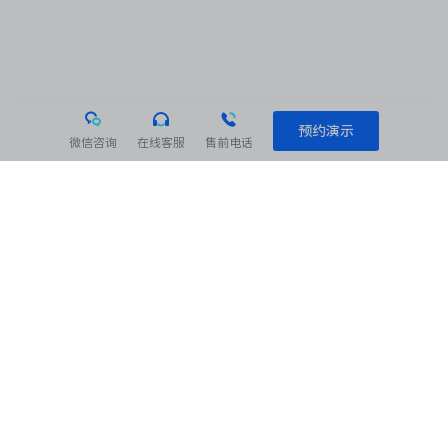
预约演示
微信咨询
在线客服
售前电话
相关阅读