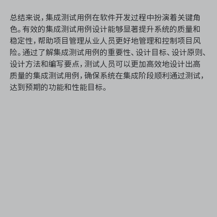
总结来说，集成测试用例在软件开发过程中扮演着关键角
色。有效的集成测试用例设计能够显著提升系统的质量和
稳定性，帮助项目管理从业人员更好地管理和控制项目风
险。通过了解集成测试用例的重要性、设计目标、设计原则、
设计方法和编写要点，测试人员可以更加高效地设计出高
质量的集成测试用例，确保系统在集成阶段顺利通过测试，
达到预期的功能和性能目标。