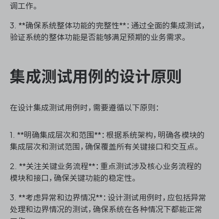
调工作。
3. **确保系统整体功能的完整性**：通过全面的集成测试，
验证系统的整体功能是否能够满足预期的业务需求。
集成测试用例的设计原则
在设计集成测试用例时，需要遵循以下原则：
1. **明确集成层次和范围**：根据系统架构，明确各模块的
集成层次和测试范围，确保覆盖所有关键接口和交互点。
2. **关注关键业务流程**：重点测试涉及核心业务流程的
模块和接口，确保关键功能的稳定性。
3. **考虑异常和边界情况**：设计测试用例时，应包括异常
处理和边界情况的测试，确保系统在各种情况下都能正常