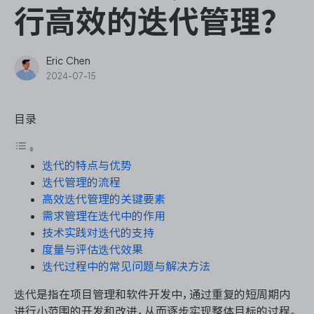
ONES Assistant
行高效的迭代管理？
Eric Chen
2024-07-15
敏捷研发管理
目录
企业知识库管理
迭代的特点与优势
瀑布项目管理
迭代管理的流程
高效迭代管理的关键要素
测试管理
需求管理在迭代中的作用
技术实践对迭代的支持
研发效能管理
度量与评估迭代效果
迭代过程中的常见问题与解决方法
DevOps
迭代是指在项目管理和软件开发中，通过重复的短周期内
进行小范围的开发和改进，从而逐步实现整体目标的过程。