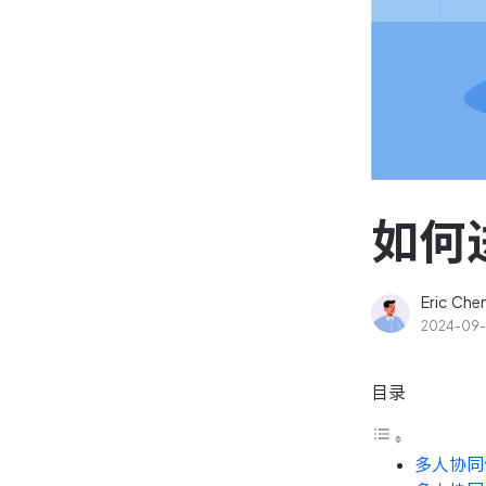
资源和工时管理
高效合理地规划和利用团
源
IPD 研发管理
驱动企业创新增长
如何
Eric Che
2024-09-
目录
多人协同