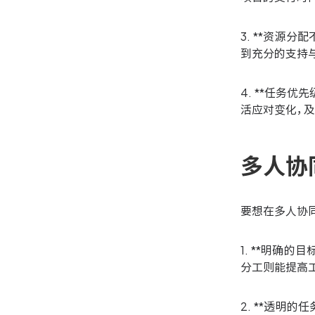
3. **资源
到充分的支持
4. **任务
活应对变化，
多人协
要想在多人协
1. **明确
分工则能提高
2. **透明