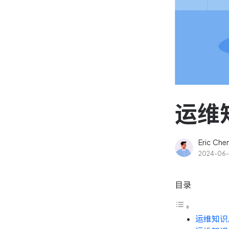
资源和工时管理
高效合理地规划和利用团
源
IPD 研发管理
驱动企业创新增长
运维
Eric Che
2024-06-
目录
运维知识