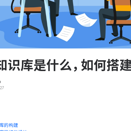
服务台和工单管理
队资
轻松响应与解决客户反馈
ASPICE 研发管理
助力车企高效研发
知识库是什么，如何搭
n
27
库的构建