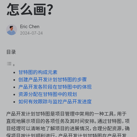
ONES Assistant
怎么画？
Eric Chen
2024-07-24
敏捷研发管理
目录
企业知识库管理
甘特图的构成元素
瀑布项目管理
创建产品开发计划甘特图的步骤
产品开发各阶段在甘特图中的体现
测试管理
资源分配在甘特图中的规划
如何有效跟踪与监控产品开发进度
研发效能管理
产品开发计划甘特图是项目管理中常用的一种工具，用于
直观地展示项目的各项任务及其时间安排。通过甘特图，项
DevOps
目经理可以清晰地了解项目的进展情况，合理分配资源，确
保项目按计划顺利进行。产品开发计划甘特图在产品开发