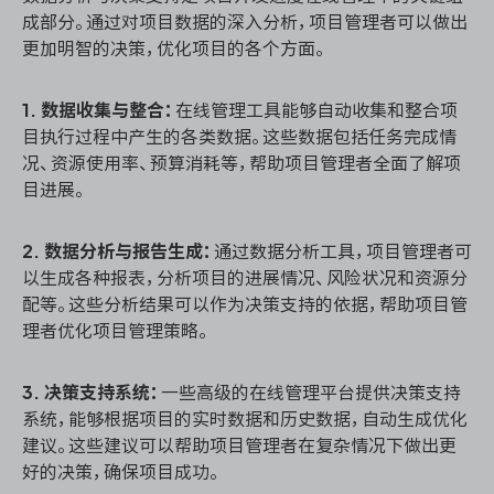
成部分。通过对项目数据的深入分析，项目管理者可以做出
更加明智的决策，优化项目的各个方面。
1. 数据收集与整合：
在线管理工具能够自动收集和整合项
目执行过程中产生的各类数据。这些数据包括任务完成情
况、资源使用率、预算消耗等，帮助项目管理者全面了解项
目进展。
2. 数据分析与报告生成：
通过数据分析工具，项目管理者可
以生成各种报表，分析项目的进展情况、风险状况和资源分
配等。这些分析结果可以作为决策支持的依据，帮助项目管
理者优化项目管理策略。
3. 决策支持系统：
一些高级的在线管理平台提供决策支持
系统，能够根据项目的实时数据和历史数据，自动生成优化
建议。这些建议可以帮助项目管理者在复杂情况下做出更
好的决策，确保项目成功。