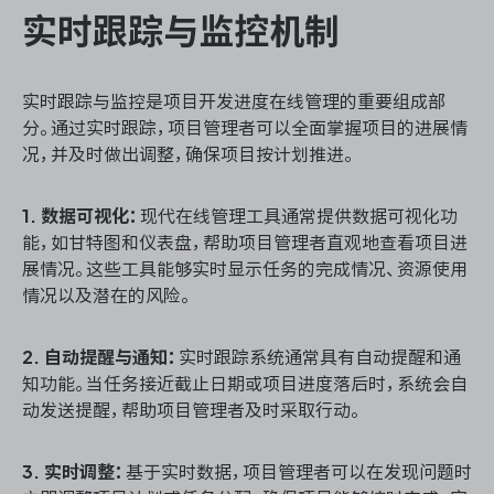
实时跟踪与监控机制
实时跟踪与监控是项目开发进度在线管理的重要组成部
分。通过实时跟踪，项目管理者可以全面掌握项目的进展情
况，并及时做出调整，确保项目按计划推进。
1. 数据可视化：
现代在线管理工具通常提供数据可视化功
能，如甘特图和仪表盘，帮助项目管理者直观地查看项目进
展情况。这些工具能够实时显示任务的完成情况、资源使用
情况以及潜在的风险。
2. 自动提醒与通知：
实时跟踪系统通常具有自动提醒和通
知功能。当任务接近截止日期或项目进度落后时，系统会自
动发送提醒，帮助项目管理者及时采取行动。
3. 实时调整：
基于实时数据，项目管理者可以在发现问题时