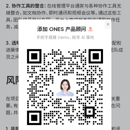
2. 协作工具的整合：
在线管理平台通常与各种协作工具无
缝整合，如文档协作、即时通讯和视频会议等。通过这些工
具，团队成员可以在同一平台上完成所有的沟通和协作任
×
务，减少了因平台切换而导致的效率损失。
添加 ONES 产品顾问
手把手搭建 Demo，指导 AI 落地
3. 透明的任务管理：
团队成员可以实时查看任务的分配和
进展情况，了解整个项目的进度。这种透明性有助于团队成
员之间的互相理解和支持，促进项目的顺利推进。
风险管理与预警
在项目开发进度在线管理中，风险管理与预警机制至关重
要。有效的风险管理能够帮助项目管理者提前识别潜在问
题，并采取相应的措施将其影响降到最低。
1. 风险识别与评估：
在线管理工具通常提供风险识别和评