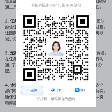
信息能够在团队成员之间快速、准确地传递。采用固定的沟
手把手搭建 Demo，指导 AI 落地
通工具和会议安排，有助于保持信息的一致性和及时性。
2. 任务分配的透明度：
透明的任务分配过程可以增强团队
的信任感。项目管理者应公开任务分配的依据和决策过程，
让团队成员了解为什么他们被分配到特定的任务，这可以
减少分配过程中可能产生的疑虑。
3. 定期反馈与调整：
沟通不仅仅是任务分配时的单向传递。
在任务执行过程中，项目管理者应定期与团队成员进行沟
通，了解他们的进展和困难，并根据实际情况调整任务分
配。
4. 协调多方利益：
在复杂项目中，任务分配往往涉及多个
企微
飞书
钉钉
部门和利益相关方。项目管理者需要在各方之间进行协调，
确保任务分配能够满足不同利益相关方的需求，减少冲突
长按将二维码保存为图片
和摩擦。