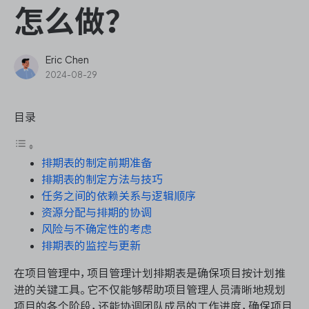
ONES Assistant
怎么做？
Eric Chen
2024-08-29
敏捷研发管理
目录
企业知识库管理
排期表的制定前期准备
瀑布项目管理
排期表的制定方法与技巧
任务之间的依赖关系与逻辑顺序
测试管理
资源分配与排期的协调
风险与不确定性的考虑
研发效能管理
排期表的监控与更新
在项目管理中，项目管理计划排期表是确保项目按计划推
DevOps
进的关键工具。它不仅能够帮助项目管理人员清晰地规划
项目的各个阶段，还能协调团队成员的工作进度，确保项目