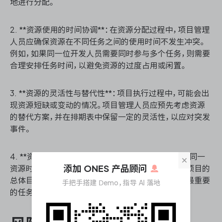
地进行分配。
2. **资源使用的时间协调**：在资源分配过程中，项目管理
人员应确保资源在不同任务之间的使用时间不发生冲突。
例如，如果同一位开发人员需要同时参与多个任务，则需要
合理安排任务时间，以避免资源的过度占用或闲置。
3. **资源的灵活性与替代性**：项目执行过程中，可能会出
现资源短缺或变动的情况。项目管理人员应预先考虑资源
的替代方案，并在排期表中保留一定的灵活性，以应对突发
事件。
4. **资源冲突的解决**：当项目中存在多个任务竞争同一
×
添加 ONES 产品顾问
资源时，项目管理人员需要进行优先级评估，并根据项目的
总体目标和关键路径，对资源进行合理分配，以确保最重要
手把手搭建 Demo，指导 AI 落地
的任务得以优先完成。