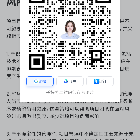
风险与不确定性的考虑
项目管理计划排期表的制定过程中，风险与不确定性是不
可忽视的因素。项目管理人员需要充分考虑这些因素，并采
取相应的措施以确保项目顺利进行：
1. **识别潜在风险**：项目中可能存在多种潜在风险，包括
技术难题、人员变动、外部环境变化等。项目管理人员应在
排期表制定初期识别出这些风险，并评估其可能对项目进
度产生的影响。
企微
飞书
钉钉
长按将二维码保存为图片
2. **风险应对策略的制定**：对于识别出的风险，项目管理
人员应制定相应的应对策略，如增加时间缓冲、调整任务顺
序或预留备用资源。这些策略可以帮助项目团队在面对风
险时迅速做出反应，减少对项目的负面影响。
3. **不确定性的管理**：项目管理中不确定性主要来源于未