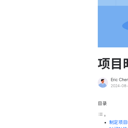
资源和工时管理
高效合理地规划和利用团
源
IPD 研发管理
驱动企业创新增长
项目
Eric Che
2024-08-
目录
制定项目