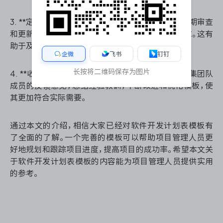
3. **定期审查和更新模板**：在项目执行过程中，定期审查
和更新模板，确保其始终反映当前的项目状态和需求。这有
助于及时发现问题并进行调整，确保项目顺利进行。
企微
飞书
钉钉
长按将二维码保存为图片
4. **收集反馈意见并改进模板**：在项目结束后，收集团队
成员的反馈意见，总结经验教训，不断改进和优化模板，使
其更加符合实际需要。
通过本文的介绍，相信大家已经对软件开发计划表模板有
了全面的了解。一个完善的模板可以帮助项目管理人员更
好地规划和跟踪项目进度，提高项目的成功率。希望本文关
于软件开发计划表模板的内容能为项目管理人员提供实用
的参考。