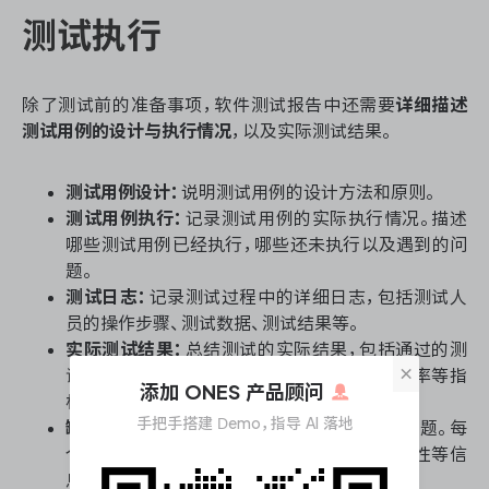
测试执行
除了测试前的准备事项，软件测试报告中还需要
详细描述
测试用例的设计与执行情况
，以及实际测试结果。
测试用例设计：
说明测试用例的设计方法和原则。
测试用例执行：
记录测试用例的实际执行情况。描述
哪些测试用例已经执行，哪些还未执行以及遇到的问
题。
测试日志：
记录测试过程中的详细日志，包括测试人
员的操作步骤、测试数据、测试结果等。
实际测试结果：
总结测试的实际结果，包括通过的测
×
试用例数量、失败的测试用例数量、测试通过率等指
添加 ONES 产品顾问
标。
手把手搭建 Demo，指导 AI 落地
缺陷报告：
列出在测试过程中发现的缺陷和问题。每
个缺陷应该包括缺陷的描述、重现步骤、严重性等信
息。