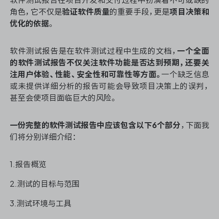
资源和工时管理
角色，它不仅是
验证软件质量
的重要手段，更是
项目决策和
优化的依据
。
服务台和工单管理
软件测试报告是在软件测试过程中生成的文档，
一个全面
IPD 研发管理
的软件测试报告不仅关注软件功能是否达到预期，还要关
注用户体验、性能、安全性和可靠性等方面。
一个缺乏信息
ASPICE 研发管理
或未提供详细分析的报告可能会导致项目决策上的误判，
甚至会使项目面临巨大的风险。
一份完整的软件测试报告中应该包含以下6个部分
，下面我
ONES 资讯
们将分别详细介绍：
1.报告概览
2.测试的目标与范围
3.测试环境与工具