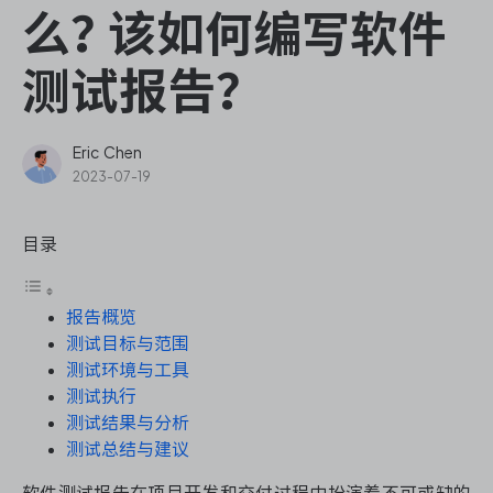
ONES Assistant
么？该如何编写软件
测试报告？
敏捷研发管理
Eric Chen
2023-07-19
企业知识库管理
目录
瀑布项目管理
报告概览
测试管理
测试目标与范围
测试环境与工具
研发效能管理
测试执行
测试结果与分析
DevOps
测试总结与建议
软件测试报告在项目开发和交付过程中扮演着不可或缺的