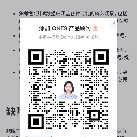
多样性：
测试数据应涵盖各种可能的输入场景，包括
正常输入、异常输入、边界条件、极端情况等，确保软
×
添加 ONES 产品顾问
件在各种情况下都能正确运行。
真实性：
测试数据应尽量模拟真实业务场景的数据，
手把手搭建 Demo，指导 AI 落地
确保测试结果的实际意义和应用价值。
数据生成：
根据需求手动生成或自动生成测试数据，
必要时可以使用数据生成工具生成大量测试数据，提
高测试覆盖率。
数据安全性：
在准备涉及敏感信息的测试数据时，要
确保数据的安全性，避免泄露用户的隐私信息，必要
时可以对数据进行匿名化处理。
缺陷管理与跟踪
缺陷管理与跟踪是测试过程中的重要环节，目的是确保每