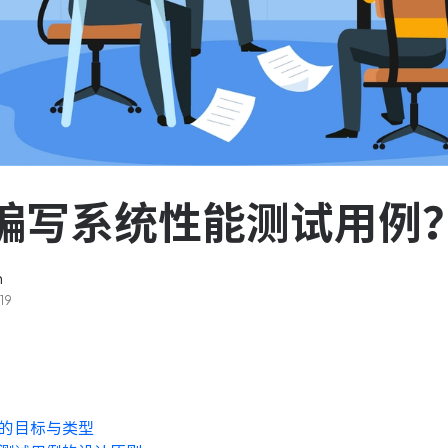
服务台和工单管理
队资
轻松响应与解决客户反馈
ASPICE 研发管理
助力车企高效研发
编写系统性能测试用例
n
19
的目标与类型