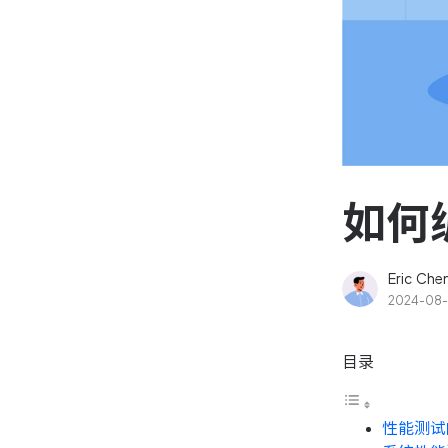
资源和工时管理
高效合理地规划和利用团
源
IPD 研发管理
驱动企业创新增长
如何
Eric Che
2024-08-
目录
性能测试