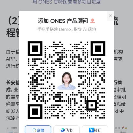
用 ONES 甘特图查看多项目进度
×
（2）建立端到端的需求全流
添加 ONES 产品顾问
手把手搭建 Demo，指导 AI 落地
程管理，优化团队协作
由于信托业务线繁多，研发团队需要处理来自各信托机构
APP、小程序的需求。因此，难以对
来源多、数量大
的需求
进行统一管理成为长安信托亟需解决的痛点。
长安信托通过 API 接口将 ONES 和内部 OA 系统进行集
成
，业务和研发需求先在 OA 系统进行统一审批，通过审批
的需求，则自动流转到 ONES 需求池中。随后，产品经理明
确需求的优先级，将优先级高的需求规划入迭代，并指派给
研发人员开展研发工作。同时，团队成员在 ONES Wiki 中
沉淀产品需求文档，促进成员间的沟通和协作。
企微
飞书
钉钉