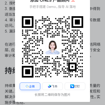
添加 ONES 产品顾问
2. 授权测试：检查用户权限设置是否正确。
手把手搭建 Demo，指导 AI 落地
3. 数据加密测试：确保敏感数据在传输和存储过程中得到
适当加密。
4. 审计日志测试：验证系统是否正确记录用户活动和数据
访问。
5. 漏洞扫描：使用安全工具检测潜在的系统漏洞。
在进行安全测试时，建议采用多层次的安全策略，包括网络
层、应用层和数据层的安全措施。同时，应该定期进行安全
审计和渗透测试，以及时发现和修复潜在的安全风险。
持续集成和自动化测试
持续集成和自动化测试是提高数据仓库测试效率和质量的
企微
飞书
钉钉
关键。通过将测试过程集成到开发流程中，可以及时发现和
长按将二维码保存为图片
解决问题，减少人工干预，提高测试的覆盖率和一致性。实
施步骤包括：