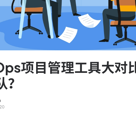
服务台和工单管理
队资
轻松响应与解决客户反馈
ASPICE 研发管理
助力车企高效研发
vOps项目管理工具大对
队？
n
20