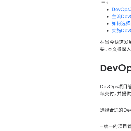
DevO
主流De
如何选择
实施De
在当今快速发
要。本文将深入
Dev
DevOps
续交付，并提
选择合适的De
– 统一的项目