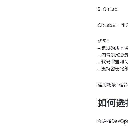
3. GitLab
GitLab是一
优势：
– 集成的版本
– 内置CI/CD
– 代码审查和
– 支持容器化
适用场景：适合
如何选
在选择DevO