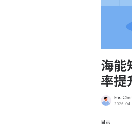
资源和工时管理
高效合理地规划和利用团
源
IPD 研发管理
驱动企业创新增长
海能
率提
Eric Che
2025-04-
目录