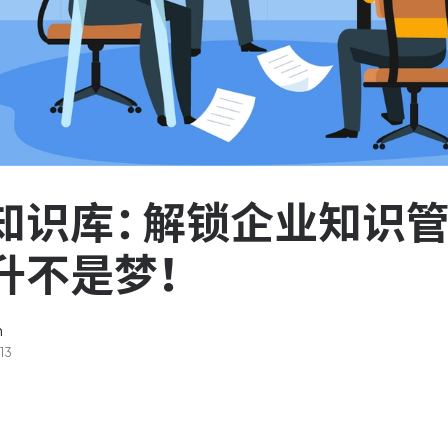
服务台和工单管理
队资
轻松响应与解决客户反馈
ASPICE 研发管理
助力车企高效研发
知识库：解锁企业知识管
升不是梦！
n
13