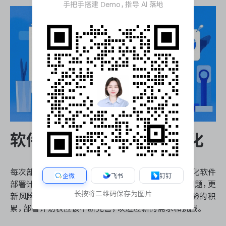
手把手搭建 Demo，指导 AI 落地
软件部署计划表的持续优化
每次部署完成后，都应该进行复盘和总结，以持续优化软件
企微
飞书
钉钉
部署计划表。分析此次部署中的成功经验和存在的问题，更
长按将二维码保存为图片
新风险清单和应对策略。随着项目的进行和团队经验的积
累，部署计划表应该不断完善，以适应新的需求和挑战。