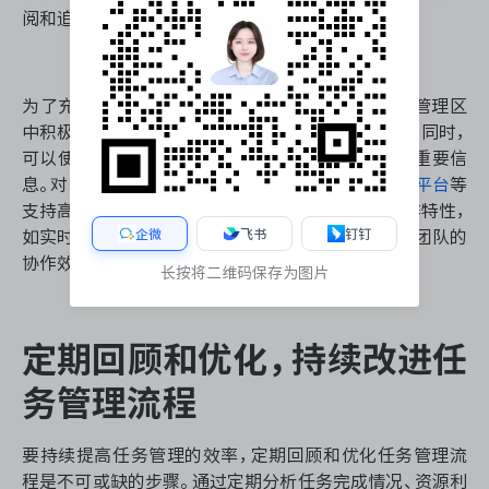
阅和追踪。
为了充分利用协作功能，可以鼓励团队成员在任务管理区
中积极参与讨论，及时更新任务状态，分享工作成果。同时，
可以使用@提及功能来确保特定人员能够及时看到重要信
息。对于复杂的项目，可以考虑使用
ONES研发管理平台
等
支持高级协作功能的工具，它提供了丰富的团队协作特性，
企微
飞书
钉钉
如实时文档协作、工作流自动化等，能够进一步提升团队的
协作效率。
长按将二维码保存为图片
定期回顾和优化，持续改进任
务管理流程
要持续提高任务管理的效率，定期回顾和优化任务管理流
程是不可或缺的步骤。通过定期分析任务完成情况、资源利