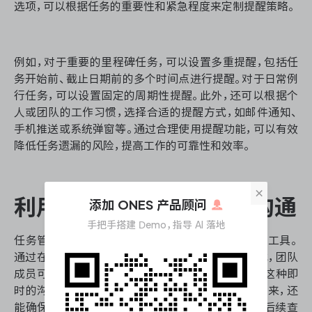
选项，可以根据任务的重要性和紧急程度来定制提醒策略。
例如，对于重要的里程碑任务，可以设置多重提醒，包括任
务开始前、截止日期前的多个时间点进行提醒。对于日常例
行任务，可以设置固定的周期性提醒。此外，还可以根据个
人或团队的工作习惯，选择合适的提醒方式，如邮件通知、
手机推送或系统弹窗等。通过合理使用提醒功能，可以有效
降低任务遗漏的风险，提高工作的可靠性和效率。
×
利用协作功能，促进团队沟通
添加 ONES 产品顾问
手把手搭建 Demo，指导 AI 落地
任务管理区的协作功能是提升团队工作效率的重要工具。
通过在任务中添加评论、上传文件、分享信息等方式，团队
成员可以实时交流任务进展，解决问题，共享资源。这种即
时的沟通方式不仅可以减少不必要的会议和邮件往来，还
能确保所有相关信息都集中在任务上下文中，便于后续查