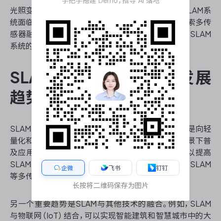
手把手搭建 Demo，指导 AI 落地
光照变化、纹理缺乏的环境以及高速运动场景也是SLAM系
统面临的难题。为了克服这些挑战，研究者们正在探索多传
感器融合、深度学习和语义SLAM等新技术，以提高SLAM
系统的鲁棒性和适应性。
SLAM测量技术的未来发展
趋势
SLAM测量技术的未来发展呈现出几个明显趋势。一是向轻
量化和低成本方向发展，使SLAM技术能够在更多场景下普
及应用。二是结合人工智能技术，特别是深度学习，以提高
SLAM系统的性能和智能化水平。三是探索视觉-惯性SLAM
企微
飞书
钉钉
等多传感器融合技术，以克服单一传感器的局限性。
长按将二维码保存为图片
另一个重要趋势是SLAM与其他技术的融合。例如，SLAM
与物联网（IoT）结合，可以实现智能建筑和智慧城市中的大