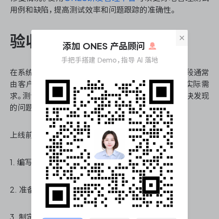
用例和缺陷，提高测试效率和问题跟踪的准确性。
×
验收测试和上线准备
添加 ONES 产品顾问
手把手搭建 Demo，指导 AI 落地
在系统测试完成后，需要进行用户验收测试。这个阶段通常
由客户或最终用户参与，验证系统是否满足他们的实际需
求。测试团队需要协助用户进行测试，收集反馈并解决发现
的问题。
上线前的准备工作包括：
1. 编写测试报告，总结测试结果和残留风险。
2. 准备用户文档和培训材料。
3. 制定上线计划和回滚策略。