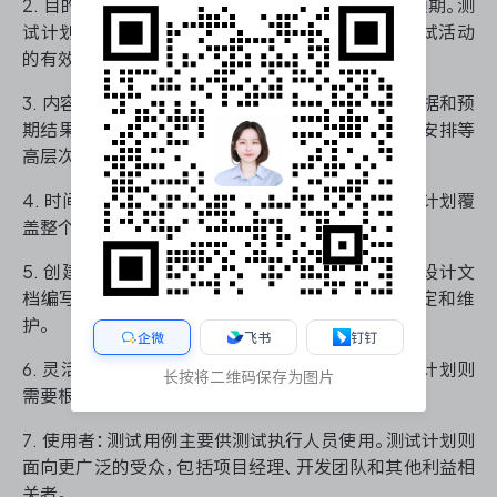
2. 目的：测试用例的目的是验证特定功能是否符合预期。测
试计划的目的是规划和管理整个测试过程，确保测试活动
的有效执行。
3. 内容结构：测试用例包含具体的测试步骤、输入数据和预
期结果。测试计划则包含测试策略、资源分配、进度安排等
高层次的信息。
4. 时间跨度：测试用例通常针对单次测试执行。测试计划覆
盖整个测试周期，可能跨越数周或数月。
5. 创建和维护：测试用例由测试工程师根据需求和设计文
档编写。测试计划通常由测试经理或项目负责人制定和维
护。
企微
飞书
钉钉
6. 灵活性：测试用例一旦创建，内容相对固定。测试计划则
长按将二维码保存为图片
需要根据项目进展和变化不断调整和更新。
7. 使用者：测试用例主要供测试执行人员使用。测试计划则
面向更广泛的受众，包括项目经理、开发团队和其他利益相
关者。