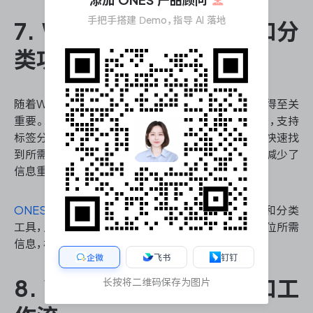
添加 ONES 产品顾问
手把手搭建 Demo，指导 AI 落地
7. Wiki具有强大的搜索和分
类功能
随着Wiki内容的不断积累，高效的搜索和分类功能变得至关
重要。现代Wiki系统通常配备了强大的全文搜索引擎，支持
标签分类、目录结构和交叉引用等功能，使用户能够快速找
到所需信息。这些功能大大提高了知识管理的效率，减少了
信息重复和冗余。
ONES研发管理平台
的Wiki功能提供了先进的搜索和分类
工具，用户可以通过关键词、标签或文档结构快速定位所需
信息，极大地提升了团队的工作效率。
企微
飞书
钉钉
长按将二维码保存为图片
8. Wiki可以实现自动化和工