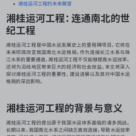
资源和工时管理
湘桂运河工程的未来展望
湘桂运河工程：连通南北的世
服务台和工单管理
纪工程
IPD 研发管理
湘桂运河工程是中国水运发展史上的里程碑项目，它将在
ASPICE 研发管理
未来彻底改变我国南北水运格局。作为连接长江水系与珠
江水系的重要通道，湘桂运河工程不仅能够提高水运效率，
还将为沿线地区带来巨大的经济和社会效益。本文将深入
探讨湘桂运河工程的重要性、建设进展以及其对中国水运
格局的深远影响。
ONES 资讯
湘桂运河工程的背景与意义
湘桂运河工程的提出源于我国水运体系面临的诸多挑战。
长期以来，我国南北水系之间缺乏高效连接，导致水运效率