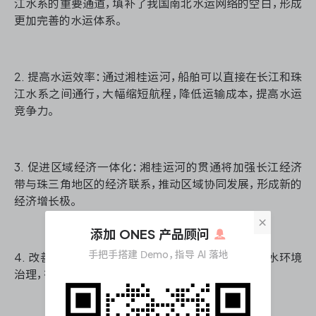
江水系的重要通道，填补了我国南北水运网络的空白，形成
更加完善的水运体系。
2. 提高水运效率：通过湘桂运河，船舶可以直接在长江和珠
江水系之间通行，大幅缩短航程，降低运输成本，提高水运
竞争力。
3. 促进区域经济一体化：湘桂运河的贯通将加强长江经济
带与珠三角地区的经济联系，推动区域协同发展，形成新的
经济增长极。
×
添加 ONES 产品顾问
手把手搭建 Demo，指导 AI 落地
4. 改善生态环境：湘桂运河工程的实施将带动沿线水环境
治理，有利于改善区域生态系统，实现绿色发展。