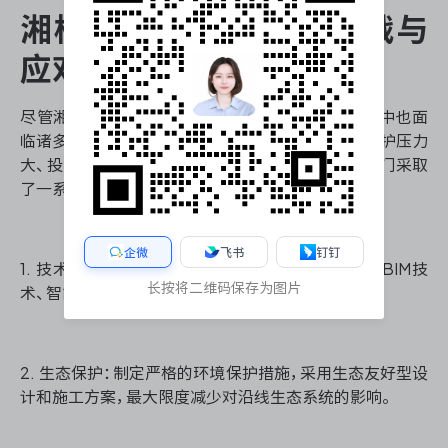
湘桂运河工程面临的挑战与
应对策略
尽管湘桂运河工程前景广阔，但在建设和运营过程中也面
临诸多挑战。主要包括工程技术难度大、生态环境保护压力
大、投资规模巨大等问题。为应对这些挑战，相关部门采取
了一系列措施：
企微
飞书
钉钉
1. 技术创新：引入先进的工程技术和管理方法，如BIM技
长按将二维码保存为图片
术、智能化施工设备等，提高工程建设效率和质量。
2. 生态保护：制定严格的环境保护措施，采用生态友好型设
计和施工方案，最大限度减少对沿线生态系统的影响。