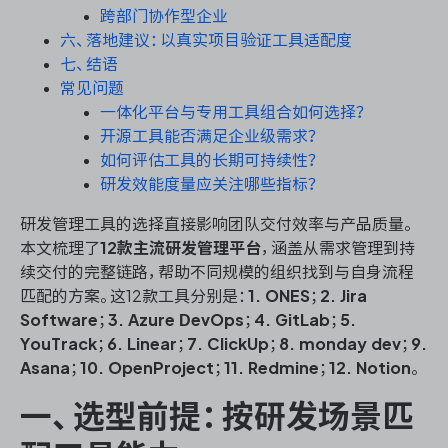
跨部门协作型企业
六、落地建议：以真实项目验证工具适配度
七、结语
ONES 资讯
常见问题
一体化平台与专用工具组合如何选择？
开源工具能否满足企业级需求？
如何评估工具的长期可持续性？
研发效能度量应关注哪些指标？
研发管理工具的选择直接影响团队交付效率与产品质量。
本文梳理了
12款主流研发管理平台
，涵盖从需求管理到持
续交付的完整链路，帮助不同规模的组织找到与自身流程
匹配的方案。这12款工具分别是：
1. ONES
；
2. Jira
Software
；
3. Azure DevOps
；
4. GitLab
；
5.
YouTrack
；
6. Linear
；
7. ClickUp
；
8. monday dev
；
9.
Asana
；
10. OpenProject
；
11. Redmine
；
12. Notion
。
一、选型前提：按研发场景匹