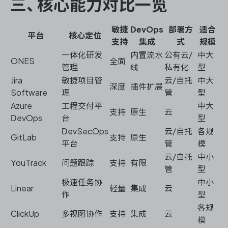
三、核心能力对比一览
敏捷
DevOps
部署方
适合
平台
核心定位
支持
集成
式
规模
一体化研发
内置流水
公有云/
中大
ONES
全面
管理
线
私有化
型
Jira
敏捷项目管
云/自托
中大
深度
插件扩展
Software
理
管
型
Azure
工程交付平
中大
支持
原生
云
DevOps
台
型
DevSecOps
云/自托
各规
GitLab
支持
原生
平台
管
模
云/自托
中小
YouTrack
问题跟踪
支持
有限
管
型
极速任务协
中小
Linear
轻量
集成
云
作
型
各规
ClickUp
多视图协作
支持
集成
云
模