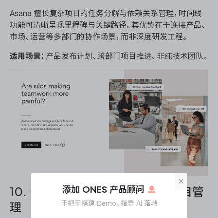
Asana 擅长复杂项目的任务分解与依赖关系管理，时间线
功能可清晰呈现里程碑与关键路径。其优势在于连接产品、
市场、运营等多部门的协作场景，而非深度研发工程。
适用场景：
产品发布计划、跨部门项目推进、非纯技术团队。
×
添加 ONES 产品顾问
10. OpenProject：开源可控的项目管
手把手搭建 Demo，指导 AI 落地
理