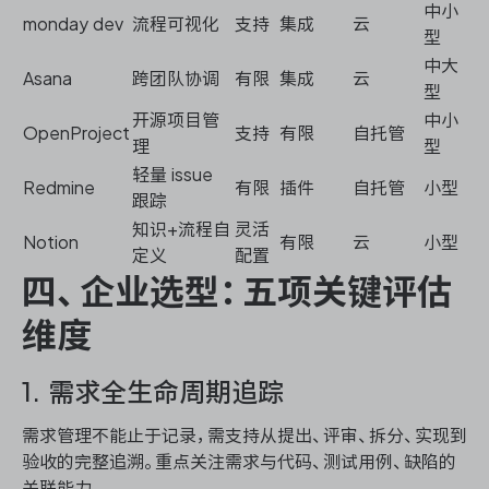
中小
monday dev
流程可视化
支持
集成
云
型
中大
Asana
跨团队协调
有限
集成
云
型
开源项目管
中小
OpenProject
支持
有限
自托管
理
型
轻量 issue
Redmine
有限
插件
自托管
小型
跟踪
知识+流程自
灵活
Notion
有限
云
小型
定义
配置
四、企业选型：五项关键评估
维度
1. 需求全生命周期追踪
需求管理不能止于记录，需支持从提出、评审、拆分、实现到
验收的完整追溯。重点关注需求与代码、测试用例、缺陷的
关联能力。