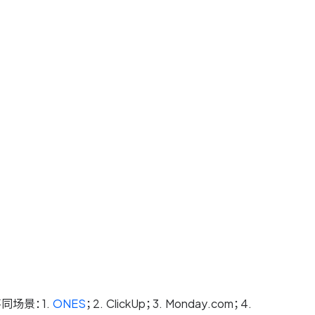
同场景：1.
ONES
；2. ClickUp；3. Monday.com；4.