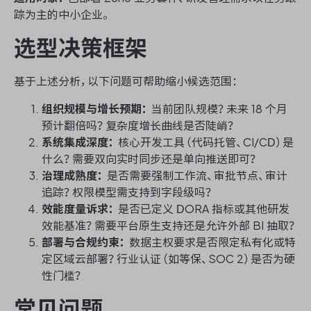
踪为主的中小企业。
选型决策框架
基于上述分析，以下问题可帮助缩小候选范围：
组织规模与增长预期：
当前团队规模？未来 18 个月
预计翻倍吗？复杂度增长曲线是否陡峭？
系统集成深度：
核心开发工具（代码托管、CI/CD）是
什么？需要双向实时同步还是单向推送即可？
治理成熟度：
是否需要强制工作流、审批节点、审计
追踪？权限模型需支持到字段级吗？
效能度量诉求：
是否已定义 DORA 指标或其他研发
效能基准？需要平台原生支持还是允许外部 BI 抽取？
部署与合规约束：
数据主权要求是否限定私有化或特
定区域云部署？行业认证（如等保、SOC 2）是否为硬
性门槛？
常见问题