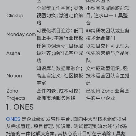
区
国技术团队
全能型工作空间；灵活
小型团队或跨职能项
ClickUp
视图切换；激进定价策
目，追求单一工具整
略
合
可视化项目追踪；低门
非纯研发团队或业务
Monday.com
槛上手；丰富行业模板
技术混合部门
任务协调清晰；目标层
以项目交付可见性为
Asana
级对齐；顾问式客户成
优先的营销与产品团
功
队
知识库与数据库融合；
文档驱动型组织，强
Notion
高度自定义；社区模板
技术运营团队自主搭
丰富
建
Zoho
套件内嵌；成本可控；
已使用 Zoho 业务套
Projects
亚洲市场服务网络
件的中小企业
1. ONES
ONES
是企业级研发管理平台，面向中大型技术组织提供
从需求管理、项目管理、知识库、测试管理到流水线与代码
托管的一体化解决方案。其核心设计目标在于消除工具割