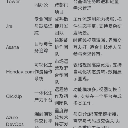
Tower
合基础任务跟进和轻量
同办公
跨部门
需求管理。
项目
专业问题
成熟敏
工作流定制能力极强，插
Jira
与缺陷追
捷开发
件生态丰富，支持复杂研
踪
团队
发场景。
跨职能
时间线视图清晰，界面交
目标与任
Asana
协作团
互友好，适合非技术人员
务追踪
队
参与需求评审。
市场运
可视化工
表格视图高度灵活，支持
营及混
Monday.com
作流操作
自动化状态流转，数据展
合型团
系统
示直观。
队
远程协
功能模块多，视图切换自
一体化生
ClickUp
作及初
由，支持在一个平台完成
产力平台
创团队
多类工作。
重度微
端到端软
与Git代码库无缝衔接，
Azure
软技术
件交付平
需求与代码提交强关联，
DevOps
栈研发
台
适合重度工程团队。