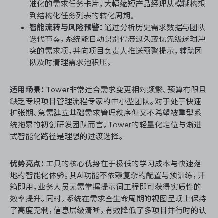
准化的需求任务卡片，大幅缩短产品经理从模糊构想
到结构化任务列表的转化周期。
智能流转与风险预警：
通过分析历史需求数据与团队
迭代节奏，系统能自动识别停滞过久或优先级逻辑冲
突的需求项，并向项目负责人推送预警提示，辅助团
队及时清理需求池积压。
适用场景：
Tower非常适合需求变更相对频繁、预算有限且
缺乏专职项目管理流程专家的中小型团队。对于处于快速
扩张期、急需建立基础需求管理秩序但又不希望被重型系
统拖累的初创研发团队而言，Tower的轻量化定位与渐进
式智能化路径是理想的过渡选择。
优势亮点：
工具的核心优势在于极低的学习成本与快速落
地的智能化体验。其AI功能不依赖复杂的配置与预训练，开
箱即用，业务人员无需掌握提示词工程即可获得实质性的
效率提升。同时，系统在需求全生命周期的视图呈现上保持
了高度克制，信息层级清晰，有效降低了多项目并行时的认