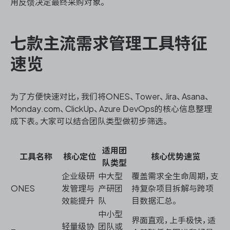
用反馈决定最终采购对象。
七款主流需求管理工具特征
速览
为了方便快速对比，我们将ONES、Tower、Jira、Asana、
Monday.com、ClickUp、Azure DevOps的核心信息整理
成下表。大家可以结合团队类型做初步筛选。
适用团
工具名称
核心定位
核心优势速览
队类型
企业级研
中大型
覆盖需求全生命周期，支
ONES
发管理与
产研团
持复杂项目拆解与跨项
效能提升
队
目数据汇总。
中小型
界面直观，上手极快，适
轻量级协
团队或