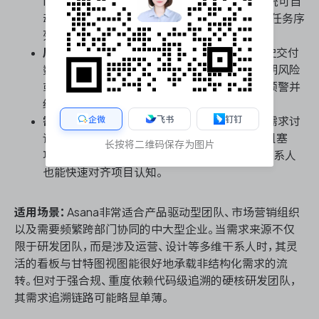
Intelligence，团队输入高层级业务目标后，系统可自
动识别关键里程碑并拆解为可执行的子需求与任务序
列，大幅减少项目经理的手工规划成本。
风险预警与瓶颈洞察：
AI引擎实时分析团队历史交付
数据与当前工作负载，当某项关键需求出现延期风险
或资源瓶颈时，系统会主动在需求面板中发出预警并
给出资源调配建议。
企微
飞书
钉钉
需求状态智能总结：
针对跨部门协作中冗长的需求讨
论与状态更新，AI能够自动提取关键决策点与阻塞
长按将二维码保存为图片
项，生成结构化的需求进度摘要，确保非技术干系人
也能快速对齐项目认知。
适用场景：
Asana非常适合产品驱动型团队、市场营销组织
以及需要频繁跨部门协同的中大型企业。当需求来源不仅
限于研发团队，而是涉及运营、设计等多维干系人时，其灵
活的看板与甘特图视图能很好地承载非结构化需求的流
转。但对于强合规、重度依赖代码级追溯的硬核研发团队，
其需求追溯链路可能略显单薄。