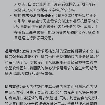
人状态，自动实现需求卡片在看板间的无代码流转，
大幅减少人工分配与状态维护的成本。
智能需求预测与瓶颈识别：
依托2026年升级的BI分
析引擎，平台能对历史需求交付速率进行机器学习分
析，自动预测当前需求池中各项任务的交付风险，并
在看板上高亮预警可能成为交付瓶颈的节点，辅助项
目经理进行资源再分配。
适用场景：
适用于对需求规格说明的深度拆解要求不高，但
极度强调跨职能协作、进度透明与快速响应的业务场景。如
产品营销团队、创意设计团队或采用轻量级敏捷模式的中
小型软件团队。若团队的核心诉求是需求的全生命周期代
码级追溯，则其能力略显单薄。
优势亮点：
最大的优势在于其极低的学习曲线与出色的视
觉交互体验。其高度灵活的自定义能力允许团队快速搭建
贴合自身业务逻辑的需求流管道。同时，其智能自动化模块
的配置门槛远低于传统研发管理工具，使得非技术背景的