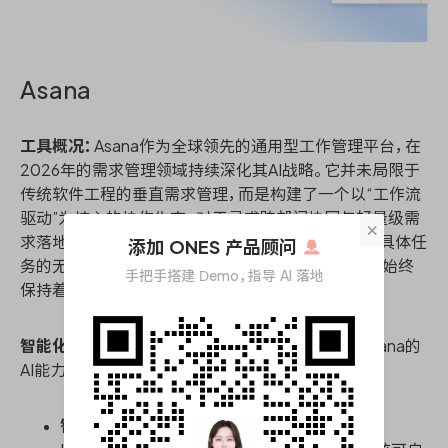
Asana
工具概况：
Asana作为全球领先的通用型工作管理平台，在
2026年的需求管理领域持续深化其AI战略。它并未局限于
传统软件工程的垂直需求管理，而是构建了一个以“工作流
驱动”为核心的协作生态。对于寻求跨部门协同与轻量级需
×
求落地的团队而言，Asana提供了一条从战略目标到具体任
添加 ONES 产品顾问
务的无缝转化路径，其界面友好度与采用门槛在业内始终
手把手搭建 Demo，指导 AI 落地
保持着较高水准。
智能化需求管理能力核心能力：
在智能化主轴上，Asana的
AI能力已深度融入需求生命周期的关键节点：
智能需求拆解与工作流生成：
基于Asana