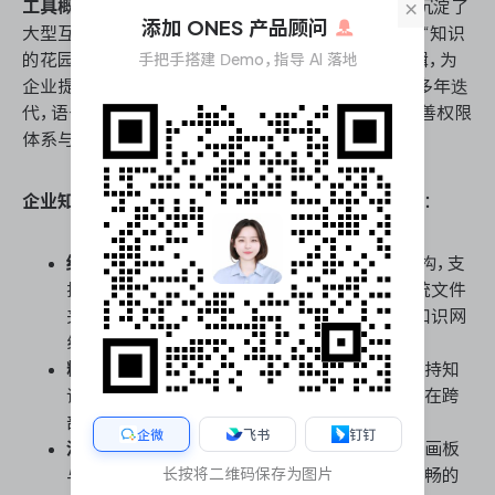
×
工具概况
：语雀是蚂蚁集团孵化的专业云端知识库，沉淀了
添加 ONES 产品顾问
大型互联网企业的文档管理实践。其核心理念是构建“知识
的花园”，通过结构化的知识体系与轻量级的协同编辑，为
手把手搭建 Demo，指导 AI 落地
企业提供从知识创作、组织到分享的完整闭环。经过多年迭
代，语雀已从单纯的Markdown编辑器演变为具备完善权限
体系与知识网络的企业级知识管理基座。
企业知识库构建、团队协作与文档管理效能核心能力
：
结构化知识网络
：采用“知识库-文档”的层级架构，支
持文档间的双向链接与关系图谱，有效打破传统文件
夹式的信息孤岛，构建具有上下文关联的企业知识网
络。
精细化权限管控
：提供基于角色的权限分配，支持知
识库级、文档级的独立权限设置，确保核心机密在跨
部门协作时的安全隔离与可控流转。
企微
飞书
钉钉
沉浸式创作与协同
：编辑器深度优化了代码块、画板
长按将二维码保存为图片
与公式支持，适合研发与技术团队；同时提供流畅的