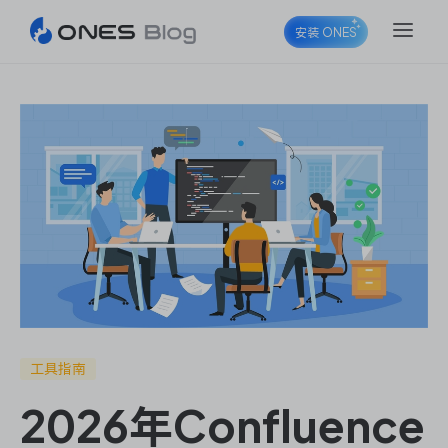
安装 ONES
ONES Project
ONES Wiki
ONES Desk
工具指南
2026年Confluence