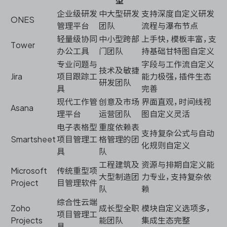
型
企业级研发
中大型研发
支持深度自定义研发
ONES
管理平台
团队
流程与瀑布节点
轻量级协同
中小型跨部
上手快，模板丰富，支
Tower
办公工具
门团队
持基础甘特图自定义
专业问题与
字段与工作流自定义
技术及敏捷
Jira
项目跟踪工
能力极强，插件生态
研发团队
具
完善
现代工作管
创意及市场
界面直观，时间线视
Asana
理平台
运营团队
图自定义灵活
电子表格型
重度依赖表
支持复杂公式与自动
Smartsheet
项目管理工
格管理的团
化规则自定义
具
队
工程建筑及
资源与排期自定义能
Microsoft
传统重型项
大型制造团
力专业，支持复杂依
Project
目管理软件
队
赖
综合性云端
Zoho
成长型全职
模块自定义选项多，
项目管理工
Projects
能团队
集成生态完整
具