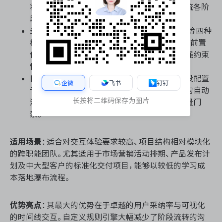
将关键节点显性标记为里程碑，清晰划定瀑布流各阶
段的交付边界。
多级任务依赖与时间线锁定
：提供“完成-开始”等四种
标准依赖关系，结合时间线视图，能够严格规划前置
任务与后续任务的时序逻辑，确保瀑布推进的强约束
性。
自定义审批流与阶段门禁
：允许为每个交付阶段配置
企微
飞书
钉钉
专属审批流，通过自定义规则实现阶段完成后的自动
长按将二维码保存为图片
流转或人工卡点，有效把控瀑布模型的关键质量门
禁。
适用场景
：适合对交互体验要求较高、项目结构相对模块化
的跨职能团队。尤其适用于市场营销活动排期、产品发布计
划及中大型客户的标准化交付项目，能够以较低的学习成
本落地瀑布流程。
优势亮点
：其最大的优势在于卓越的用户采纳率与可视化
的时间线交互。自定义规则引擎大幅减少了阶段流转的沟