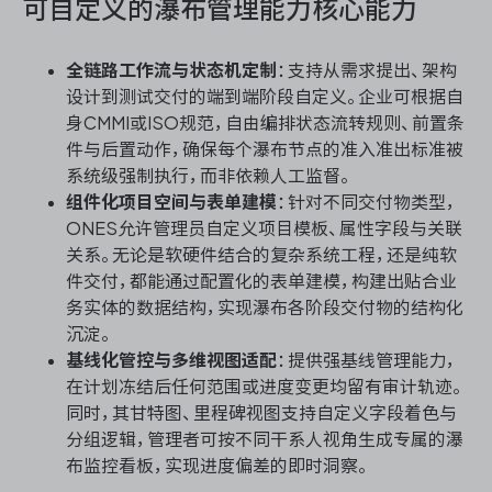
可自定义的瀑布管理能力核心能力
全链路工作流与状态机定制
：支持从需求提出、架构
设计到测试交付的端到端阶段自定义。企业可根据自
身CMMI或ISO规范，自由编排状态流转规则、前置条
件与后置动作，确保每个瀑布节点的准入准出标准被
系统级强制执行，而非依赖人工监督。
组件化项目空间与表单建模
：针对不同交付物类型，
ONES允许管理员自定义项目模板、属性字段与关联
关系。无论是软硬件结合的复杂系统工程，还是纯软
件交付，都能通过配置化的表单建模，构建出贴合业
务实体的数据结构，实现瀑布各阶段交付物的结构化
沉淀。
基线化管控与多维视图适配
：提供强基线管理能力，
在计划冻结后任何范围或进度变更均留有审计轨迹。
同时，其甘特图、里程碑视图支持自定义字段着色与
分组逻辑，管理者可按不同干系人视角生成专属的瀑
布监控看板，实现进度偏差的即时洞察。