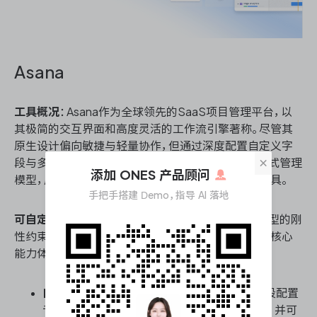
Asana
工具概况
：Asana作为全球领先的SaaS项目管理平台，以
其极简的交互界面和高度灵活的工作流引擎著称。尽管其
原生设计偏向敏捷与轻量协作，但通过深度配置自定义字
×
段与多级任务依赖，Asana同样能构建出严谨的瀑布式管理
添加 ONES 产品顾问
模型，成为兼顾标准化交付与团队协作体验的优选工具。
手把手搭建 Demo，指导 AI 落地
可自定义的瀑布管理能力核心能力
：Asana在瀑布模型的刚
性约束与自定义灵活性之间找到了较好的平衡点，其核心
能力体现在以下方面：
自定义字段与里程碑构建
：支持为不同项目阶段配置
专属的自定义字段（如审批状态、交付物权重），并可