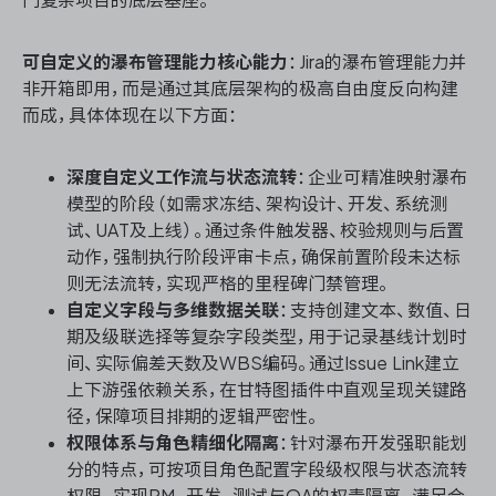
门复杂项目的底层基座。
可自定义的瀑布管理能力核心能力
：Jira的瀑布管理能力并
非开箱即用，而是通过其底层架构的极高自由度反向构建
而成，具体体现在以下方面：
深度自定义工作流与状态流转
：企业可精准映射瀑布
模型的阶段（如需求冻结、架构设计、开发、系统测
试、UAT及上线）。通过条件触发器、校验规则与后置
动作，强制执行阶段评审卡点，确保前置阶段未达标
则无法流转，实现严格的里程碑门禁管理。
自定义字段与多维数据关联
：支持创建文本、数值、日
期及级联选择等复杂字段类型，用于记录基线计划时
间、实际偏差天数及WBS编码。通过Issue Link建立
上下游强依赖关系，在甘特图插件中直观呈现关键路
径，保障项目排期的逻辑严密性。
权限体系与角色精细化隔离
：针对瀑布开发强职能划
分的特点，可按项目角色配置字段级权限与状态流转