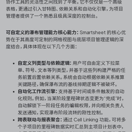
协作工具的灵活性之间找到了平衡。它不仅仅是一个高级
表格，更通过引入甘特图、依赖关系和自动化引擎，为项目
管理者提供了一个熟悉且极具深度的控制台。
可自定义的瀑布管理能力核心能力：
Smartsheet 的核心优
势在于其高度可定制的网格视图与底层项目管理逻辑的深
度结合，具体体现在以下几个方面：
自定义列类型与依赖逻辑：
用户可自由定义下拉菜
单、符号、文本等列类型，并基于这些列构建严格的任
务前置后置依赖关系。系统会自动根据依赖关系推算
关键路径，确保瀑布流的基线排期逻辑不被破坏。
自动化工作流引擎：
支持基于时间或条件触发的自动
化规则。例如，当某阶段里程碑状态变更为“完成”时，
自动解锁下一阶段任务的编辑权限，并向相关负责人
发送通知，实现瀑布阶段流转的刚性控制。
跨表联动与报表聚合：
通过 Cell Linking 功能，可将多
个子项目的里程碑数据实时汇总到主项目计划表中，