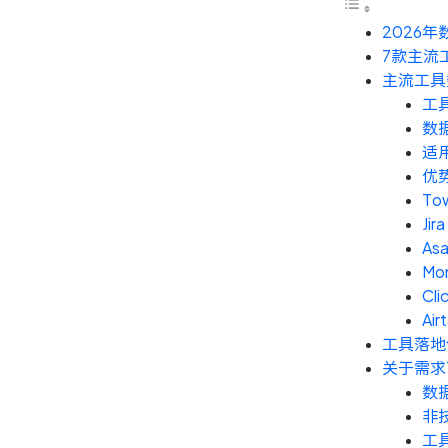
2026
7款主流
主流工具
工
数
适
优
To
Jira
As
Mo
Cli
Air
工具落地
关于需求
数
非
工