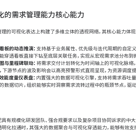
化的需求管理能力核心能力
求管理的可视化表达上构建了多维立体的透视网络，其核心能力体现
看板的动态推演：
支持基于业务属性、优先级与迭代周期的自定义
能穿透看板直接下钻至底层关联任务，实现从宏观需求池分布到
图与里程碑联动：
将需求交付计划转化为时间轴上的可视化脉络
，下游节点的波及影响会以高亮预警形式直观呈现，为资源调度提
的效能度量仪表盘：
内置强大的数据可视化引擎，支持将需求吞吐量
的数据切片，组织能够实时洞察需求流转过程中的瓶颈节点，驱
适配具有规模化研发团队、强合规要求以及复杂项目协同诉求的中
透明化拉通时，其强大的数据聚合与可视化穿透能力，能够有效支