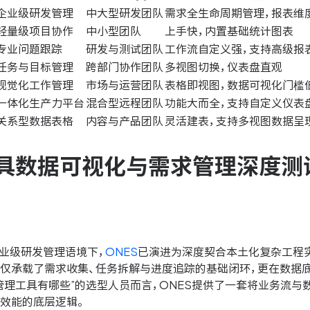
企业级研发管理
中大型研发团队
需求全生命周期管理，报表维
轻量级项目协作
中小型团队
上手快，内置基础统计图表
专业问题跟踪
研发与测试团队
工作流自定义强，支持高级报
任务与目标管理
跨部门协作团队
多视图切换，仪表盘直观
视觉化工作管理
市场与运营团队
表格即视图，数据可视化门槛
一体化生产力平台
混合型远程团队
功能大而全，支持自定义仪表
关系型数据表格
内容与产品团队
灵活建表，支持多视图数据呈
具数据可视化与需求管理深度测
企业级研发管理语境下，
ONES
已演进为深度契合本土化复杂工程
不仅承载了需求收集、任务拆解与进度追踪的基础闭环，更在数据
管理工具有哪些”的选型人员而言，ONES提供了一套将业务流与
发效能的底层逻辑。