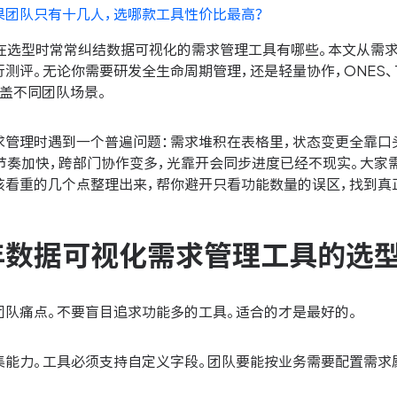
果团队只有十几人，选哪款工具性价比最高？
队在选型时常常纠结数据可视化的需求管理工具有哪些。本文从需
。无论你需要研发全生命周期管理，还是轻量协作，ONES、Tower、Jira、
盖不同团队场景。
求管理时遇到一个普遍问题：需求堆积在表格里，状态变更全靠口
务节奏加快，跨部门协作变多，光靠开会同步进度已经不现实。大
该看重的几个点整理出来，帮你避开只看功能数量的误区，找到真
6年数据可视化需求管理工具的选
团队痛点。不要盲目追求功能多的工具。适合的才是最好的。
集能力。工具必须支持自定义字段。团队要能按业务需要配置需求