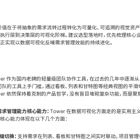
价值在于将抽象的需求流转过程转化为可量化、可追溯的视觉资产
从执行层到决策层的可视化阶梯。建议选型落地时，优先梳理核心业
真正实现以数据可视化反哺需求管理效能的持续进化。
wer 作为国内老牌的轻量级团队协作工具，在过去的几年中逐
团队的工具上手门槛，通过看板、列表和甘特图等经典视图的平滑切
wer 依然保持着克制的产品哲学，没有盲目堆砌复杂功能，而是
需求管理能力核心能力：
Tower 在数据可视化方面走的是实用
其核心能力体现在以下几个方面：
缝切换：
支持需求在列表、看板和甘特图之间实时联动。项目管理