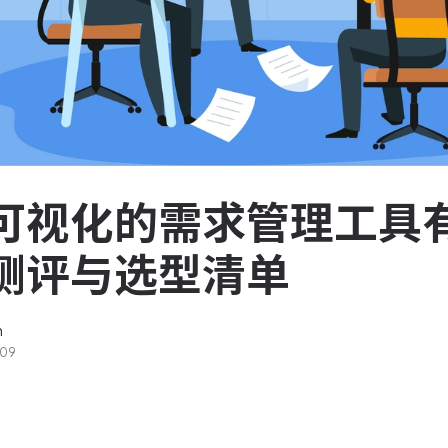
服务台和工单管理
队资
轻松响应与解决客户反馈
ASPICE 研发管理
助力车企高效研发
可视化的需求管理工具有
测评与选型清单
n
-09