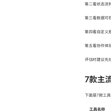
第二看状态流
第三看数据可
第四看自定义
第五看协作体
评估时建议先
7款主
下面是7款工
工具名称