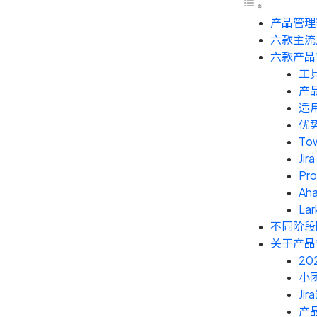
产品管理
六款主流
六款产品
工
产
适
优
To
Jira
Pr
Aha
Lar
不同阶段
关于产品
2
小
J
产