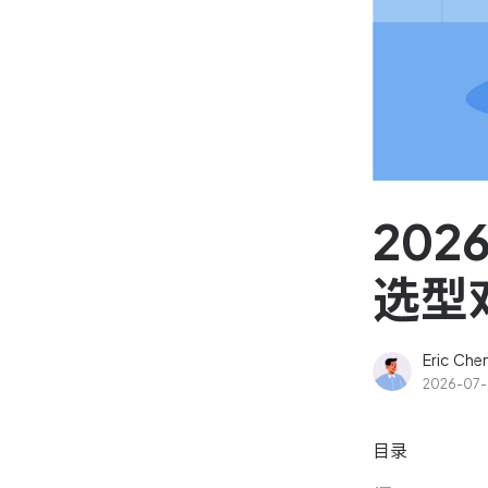
资源和工时管理
高效合理地规划和利用团
源
IPD 研发管理
驱动企业创新增长
20
选型
Eric Che
2026-07
目录