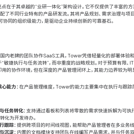
出亮点在于其卓越的“业研一体化”架构设计。它不仅提供了丰富的
适配了不同行业特有的产品研发流。其将产品规划、需求治理与项
、可协同的组织级能力，是驱动企业持续创新的可靠基石。
为国内老牌的团队协作SaaS工具，Tower凭借轻量化的部署体
“敏捷执行与任务流转”，而非重度的战略规划。对于预算有限、IT
即用的协作环境，但在深度的产品管理闭环上，其能力边界较为明
核心能力
：在产品管理维度，Tower的能力主要集中在执行与跟
与任务转化
：支持通过看板和列表将零散的需求快速拆解为可执
接转化为开发待办。
行跟踪
：提供跨项目的时间线视图，能帮助产品管理者在多业务
与沉淀
：内置的文档模块支持团队在线编写产品需求，并与任务