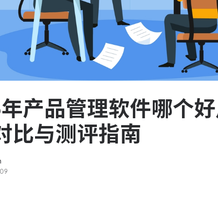
服务台和工单管理
队资
轻松响应与解决客户反馈
ASPICE 研发管理
助力车企高效研发
26年产品管理软件哪个
对比与测评指南
n
-09