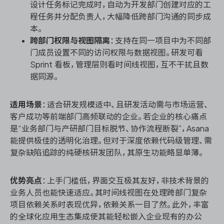
设计任务标记完成时，自动为开发部门创建对应的工
程任务并分配负责人，大幅降低跨部门沟通的同步成
本。
跨部门权限与视图隔离
：支持在同一项目中为不同部
门成员设置不同的访问权限与数据视图。研发可看
Sprint 看板，管理层则看时间线视图，互不干扰且数
据同源。
适用场景
：适合研发规模适中、且研发活动需与市场运营、
客户成功等前端部门高频联动的企业。若企业的核心痛点
是“业务部门与产研部门目标脱节、协作流程断裂”，Asana
能提供极佳的透明化治理。但对于深度依赖代码级管理、需
复杂缺陷追踪的纯硬核研发团队，其原生功能略显单薄。
优势亮点
：上手门槛低，界面交互极其友好，非技术背景的
业务人员也能快速适应。其时间线视图在处理跨部门复杂
项目依赖关系时表现优异，依赖关系一目了然。此外，丰富
的全球化应用生态集成使其能轻松嵌入企业现有的办公