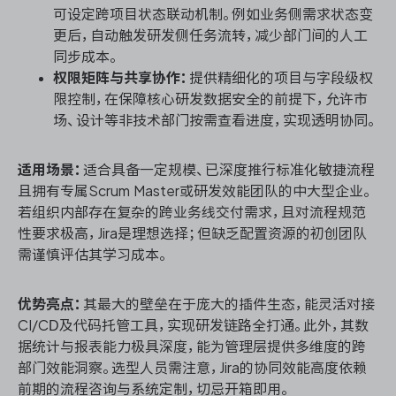
可设定跨项目状态联动机制。例如业务侧需求状态变
更后，自动触发研发侧任务流转，减少部门间的人工
同步成本。
权限矩阵与共享协作：
提供精细化的项目与字段级权
限控制，在保障核心研发数据安全的前提下，允许市
场、设计等非技术部门按需查看进度，实现透明协同。
适用场景：
适合具备一定规模、已深度推行标准化敏捷流程
且拥有专属Scrum Master或研发效能团队的中大型企业。
若组织内部存在复杂的跨业务线交付需求，且对流程规范
性要求极高，Jira是理想选择；但缺乏配置资源的初创团队
需谨慎评估其学习成本。
优势亮点：
其最大的壁垒在于庞大的插件生态，能灵活对接
CI/CD及代码托管工具，实现研发链路全打通。此外，其数
据统计与报表能力极具深度，能为管理层提供多维度的跨
部门效能洞察。选型人员需注意，Jira的协同效能高度依赖
前期的流程咨询与系统定制，切忌开箱即用。