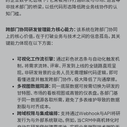
的企业数字化语境下，它常被用作打通研发与市场、运营等
非技术部门的桥梁，以低代码形态降低跨业务线协作的认
知门槛。
跨部门协同研发管理能力核心能力：
该系统在跨部门协同
上的核心价值，在于打破业务与技术之间的信息孤岛，其关
键能力体现在以下方面：
可视化工作流引擎：
通过彩色状态条与自动化触发机
制，将需求流转、评审、开发到上线的全链路直观呈
现。非研发背景的业务人员无需理解代码逻辑，即可
看懂进度并触发跨部门协作，极大降低了沟通摩擦。
多视图数据同源：
同一底层数据可按需切换为研发的
甘特图、市场的看板视图或高管的仪表盘。各部门基
于同一数据源各取所需，避免了多表维护导致的数据
割裂与对齐成本。
跨域权限与集成编排：
支持通过Webhook与API将研
发行为与外部系统联动。例如，当CRM中商机转化时