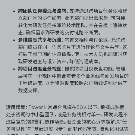
跨团队任务委派与流转
：支持通过跨项目任务依赖建
立部门间的协作线索。业务部门提出需求后，可直接
转化为研发任务指派给技术团队，并在看板上追踪状
态，确保需求到研发的交付链路不断层。
多维信息共享与沉淀
：内置文档库与讨论区，允许跨
部门成员在同一任务卡片下进行评论与文件共享。这
打破了部门间的信息孤岛，使非技术人员也能随时获
取研发进度与设计资产，降低沟通成本。
跨项目进度全景视图
：提供跨项目仪表盘功能，管理
层可在一个视图中聚合查看多个业务线与研发项目的
里程碑进度。这为资源调度和跨部门瓶颈识别提供了
数据支撑。
适用场景
：Tower非常适合规模在50人以下、敏捷成熟度
处于初期的中小型团队，或是业务线相对单一、研发流程不
过度复杂的跨部门协作场景。若企业的核心诉求是解决“任
务可见性”与“基础进度同步”，而非代码审查、自动化测试等