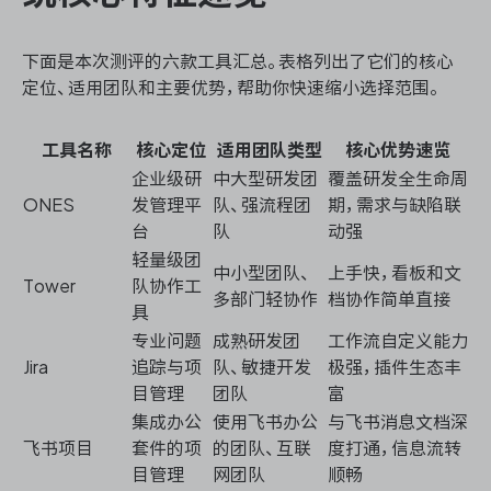
下面是本次测评的六款工具汇总。表格列出了它们的核心
定位、适用团队和主要优势，帮助你快速缩小选择范围。
工具名称
核心定位
适用团队类型
核心优势速览
企业级研
中大型研发团
覆盖研发全生命周
ONES
发管理平
队、强流程团
期，需求与缺陷联
台
队
动强
轻量级团
中小型团队、
上手快，看板和文
Tower
队协作工
多部门轻协作
档协作简单直接
具
专业问题
成熟研发团
工作流自定义能力
Jira
追踪与项
队、敏捷开发
极强，插件生态丰
目管理
团队
富
集成办公
使用飞书办公
与飞书消息文档深
飞书项目
套件的项
的团队、互联
度打通，信息流转
目管理
网团队
顺畅