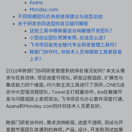
资源和工时管理
Asana
Monday.com
不同规模团队的系统使用建议与选型总结
服务台和工单管理
关于研发协同选型的常见疑问解答
这些工具中哪款最适合纯敏捷开发团队？
IPD 研发管理
小型创业团队预算有限，应该怎么选？
飞书项目能完全替代专业研发管理工具吗？
ASPICE 研发管理
跨部门协作时，非技术人员用哪款工具更容易
上手？
2026年跨部门协同研发管理系统排名情况如何？本文从需
求与任务流转、项目进度可视化、研发过程追踪、扩展性与
ONES 资讯
集成能力四个维度，对六款主流工具进行了测评。ONES适
合中大型强流程团队，Tower主打轻量协作，Jira在敏捷开
发与问题追踪上表现突出，飞书项目与办公套件深度打通，
Asana和Monday.com则对非技术人员更友好。
跨部门研发协作时，需求流转断层、进度不透明、测试与开
发脱节是团队常遇到的麻烦。产品、设计、开发和测试如果