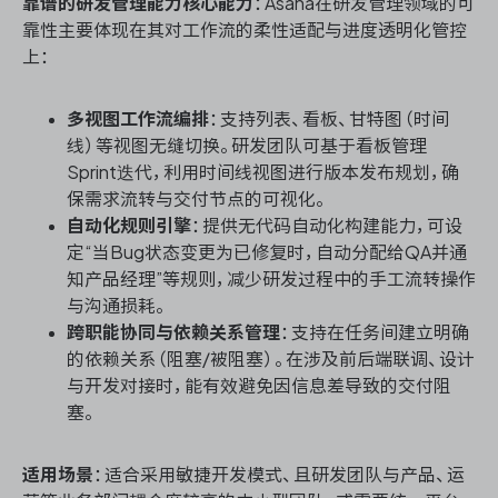
靠谱的研发管理能力核心能力
：Asana在研发管理领域的可
靠性主要体现在其对工作流的柔性适配与进度透明化管控
上：
多视图工作流编排
：支持列表、看板、甘特图（时间
线）等视图无缝切换。研发团队可基于看板管理
Sprint迭代，利用时间线视图进行版本发布规划，确
保需求流转与交付节点的可视化。
自动化规则引擎
：提供无代码自动化构建能力，可设
定“当Bug状态变更为已修复时，自动分配给QA并通
知产品经理”等规则，减少研发过程中的手工流转操作
与沟通损耗。
跨职能协同与依赖关系管理
：支持在任务间建立明确
的依赖关系（阻塞/被阻塞）。在涉及前后端联调、设计
与开发对接时，能有效避免因信息差导致的交付阻
塞。
适用场景
：适合采用敏捷开发模式、且研发团队与产品、运