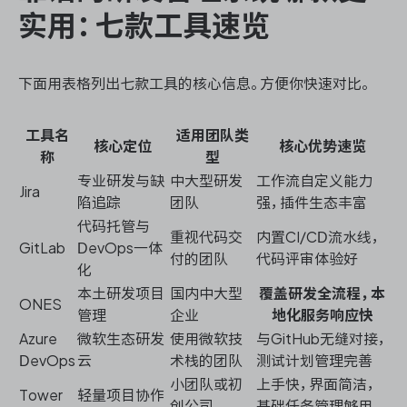
实用：七款工具速览
下面用表格列出七款工具的核心信息。方便你快速对比。
工具名
适用团队类
核心定位
核心优势速览
称
型
专业研发与缺
中大型研发
工作流自定义能力
Jira
陷追踪
团队
强，插件生态丰富
代码托管与
重视代码交
内置CI/CD流水线，
GitLab
DevOps一体
付的团队
代码评审体验好
化
本土研发项目
国内中大型
覆盖研发全流程，本
ONES
管理
企业
地化服务响应快
Azure
微软生态研发
使用微软技
与GitHub无缝对接，
DevOps
云
术栈的团队
测试计划管理完善
小团队或初
上手快，界面简洁，
Tower
轻量项目协作
创公司
基础任务管理够用