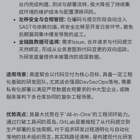
台内完成构建、测试与部署流转，极大降低了持续集
成环境的维护成本与配置漂移风险。
左移安全与合规管控：
在编码与提交阶段自动注入
SAST与依赖扫描，将安全左移至开发日常环节，避免
后期漏洞集中爆发导致的返工。
全链路数据可追溯：
需求Issue、合并请求与代码提交
天然绑定，形成从业务意图到代码变更的双向追踪，
为研发度量提供未被篡改的底层数据。
适用场景：
高度契合以代码交付为核心目标、具备一定工程
化基础的研发团队。尤其适合强调DevSecOps落地、需要
私有化部署以满足严苛数据合规要求的中大型企业，或微
服务架构下多仓库协同的复杂工程场景。
优势亮点：
其最大优势在于“All-in-One”的工程闭环能力。
通过打破工具间的孤岛，GitLab显著缩短了从代码提交到
生产部署的反馈周期。对于追求研发过程透明化与自动化
落地的技术组织而言，其实践路径清晰，是构建现代化研发