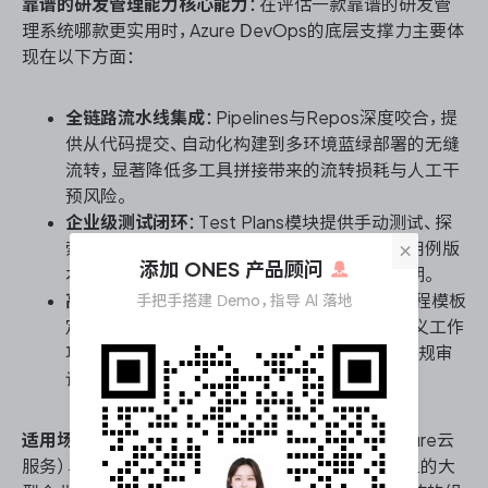
靠谱的研发管理能力核心能力
：在评估一款靠谱的研发管
理系统哪款更实用时，Azure DevOps的底层支撑力主要体
现在以下方面：
全链路流水线集成
：Pipelines与Repos深度咬合，提
供从代码提交、自动化构建到多环境蓝绿部署的无缝
流转，显著降低多工具拼接带来的流转损耗与人工干
预风险。
企业级测试闭环
：Test Plans模块提供手动测试、探
×
索式测试与自动化测试的统一看板，支持测试用例版
添加 ONES 产品顾问
本化管理，确保质量管控真正嵌入研发生命周期。
高度可定制的流程引擎
：Boards支持继承式过程模板
手把手搭建 Demo，指导 AI 落地
定制，企业可基于自身敏捷或CMMI规范，自定义工作
项类型、状态流转规则与字段权限，满足复杂合规审
计要求。
适用场景
：极度适合已采用微软技术栈（如.NET、Azure云
服务）、具有强合规审计需求，且团队规模在百人以上的大