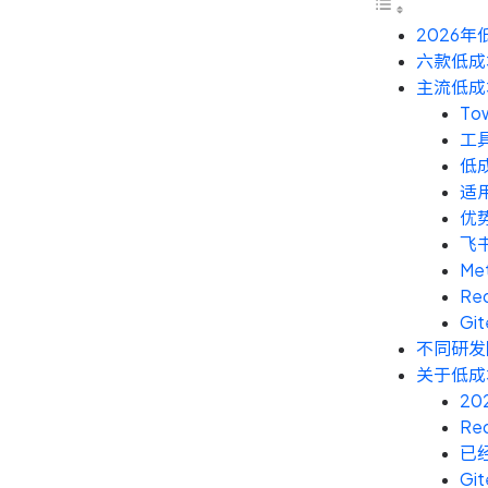
2026
六款低成
主流低成
To
工
低
适
优
飞
Me
Re
Git
不同研发
关于低成
2
Re
已
G