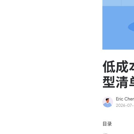
资源和工时管理
高效合理地规划和利用团
源
IPD 研发管理
驱动企业创新增长
低成
型清
Eric Che
2026-07
目录