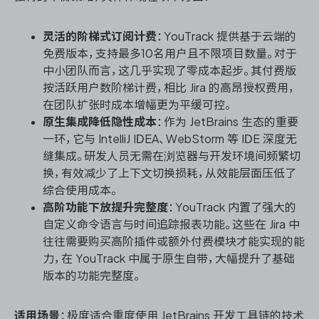
灵活的阶梯式订阅计费
：YouTrack 提供基于云端的
免费版本，支持最多10名用户且不限项目数量。对于
中小团队而言，这几乎实现了零成本起步。其付费版
按活跃用户数阶梯计费，相比 Jira 的高昂授权费用，
在团队扩张时成本增幅更为平缓可控。
原生集成降低隐性成本
：作为 JetBrains 生态的重要
一环，它与 IntelliJ IDEA、WebStorm 等 IDE 深度无
缝集成。研发人员无需在浏览器与开发环境间频繁切
换，有效减少了上下文切换损耗，从效能层面压低了
综合使用成本。
高阶功能下放提升完整度
：YouTrack 内置了强大的
自定义命令语言与时间追踪报表功能。这些在 Jira 中
往往需要购买高阶插件或额外付费模块才能实现的能
力，在 YouTrack 中属于原生自带，大幅提升了基础
版本的功能完整度。
适用场景
：极度适合重度使用 JetBrains 开发工具链的技术