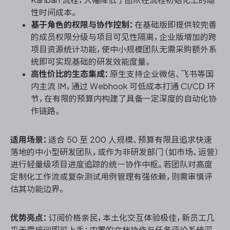
性时间成本。
基于角色的权限与协作控制：
在基础版即提供较完善
的成员权限分级与项目可见性隔离，企业版增加的跨
项目资源统计功能，使中小规模团队无需采购额外系
统即可实现基础的研发效能度量。
高性价比的生态集成：
原生支持企业微信、飞书等国
内主流 IM，通过 Webhook 可低成本打通 CI/CD 环
节，在有限的预算内构建了具备一定深度的自动化协
作链路。
适用场景：
适合 50 至 200 人规模、预算有限且追求快速
落地的中小型研发团队，或作为非研发部门（如市场、运营）
进行轻量级项目进度追踪的统一协作中枢。若团队对高度
定制化工作流或复杂测试用例管理有强依赖，则需审慎评
估其功能边界。
优势亮点：
订阅价格亲民，本土化交互体验极佳，新员工几
乎无需培训即可上手；内置的文档协作与任务评论系统深