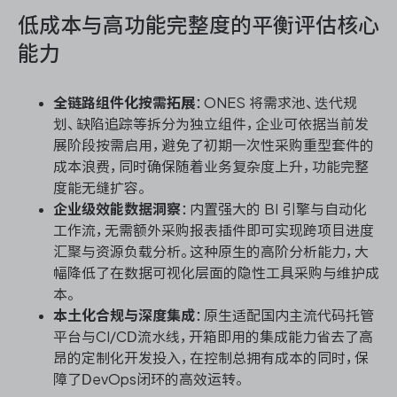
低成本与高功能完整度的平衡评估核心
能力
全链路组件化按需拓展
：ONES 将需求池、迭代规
划、缺陷追踪等拆分为独立组件，企业可依据当前发
展阶段按需启用，避免了初期一次性采购重型套件的
成本浪费，同时确保随着业务复杂度上升，功能完整
度能无缝扩容。
企业级效能数据洞察
：内置强大的 BI 引擎与自动化
工作流，无需额外采购报表插件即可实现跨项目进度
汇聚与资源负载分析。这种原生的高阶分析能力，大
幅降低了在数据可视化层面的隐性工具采购与维护成
本。
本土化合规与深度集成
：原生适配国内主流代码托管
平台与CI/CD流水线，开箱即用的集成能力省去了高
昂的定制化开发投入，在控制总拥有成本的同时，保
障了DevOps闭环的高效运转。