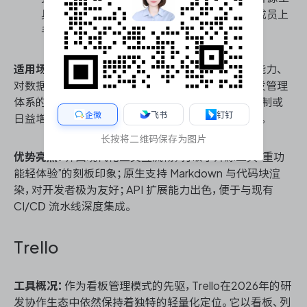
具更为直观，大幅降低了团队从 Jira 迁移或新成员上
手培训的隐性时间成本。
适用场景：
适合具备一定 DevOps 基础设施与运维能力、
对数据隐私有强诉求且希望以极低边际成本扩展研发管理
体系的中小型技术团队。若团队正苦于 Jira 的合规限制或
企微
飞书
钉钉
日益增长的账单费用，Plane 是首选的平滑过渡方案。
长按将二维码保存为图片
优势亮点：
界面现代化且交互流畅，打破了开源工具“重功
能轻体验”的刻板印象；原生支持 Markdown 与代码块渲
染，对开发者极为友好；API 扩展能力出色，便于与现有
CI/CD 流水线深度集成。
Trello
工具概况：
作为看板管理模式的先驱，Trello在2026年的研
发协作生态中依然保持着独特的轻量化定位。它以看板、列