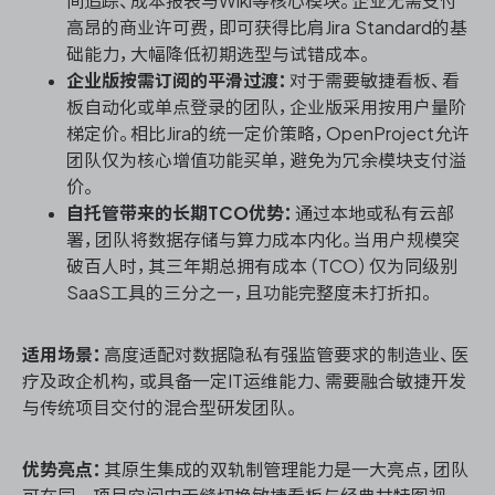
间追踪、成本报表与Wiki等核心模块。企业无需支付
高昂的商业许可费，即可获得比肩Jira Standard的基
础能力，大幅降低初期选型与试错成本。
企业版按需订阅的平滑过渡：
对于需要敏捷看板、看
板自动化或单点登录的团队，企业版采用按用户量阶
梯定价。相比Jira的统一定价策略，OpenProject允许
团队仅为核心增值功能买单，避免为冗余模块支付溢
价。
自托管带来的长期TCO优势：
通过本地或私有云部
署，团队将数据存储与算力成本内化。当用户规模突
破百人时，其三年期总拥有成本（TCO）仅为同级别
SaaS工具的三分之一，且功能完整度未打折扣。
适用场景：
高度适配对数据隐私有强监管要求的制造业、医
疗及政企机构，或具备一定IT运维能力、需要融合敏捷开发
与传统项目交付的混合型研发团队。
优势亮点：
其原生集成的双轨制管理能力是一大亮点，团队