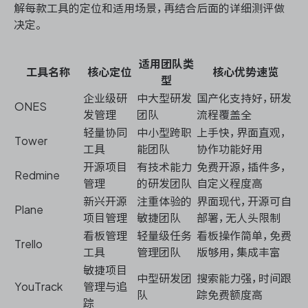
解每款工具的定位和适用场景，再结合后面的详细测评做
决定。
适用团队类
工具名称
核心定位
核心优势速览
型
企业级研
中大型研发
国产化支持好，研发
ONES
发管理
团队
流程覆盖全
轻量协同
中小型跨职
上手快，界面直观，
Tower
工具
能团队
协作功能好用
开源项目
有技术能力
免费开源，插件多，
Redmine
管理
的研发团队
自定义程度高
新兴开源
注重体验的
界面现代，开源可自
Plane
项目管理
敏捷团队
部署，无人头限制
看板管理
轻量级任务
看板操作简单，免费
Trello
工具
管理团队
版够用，集成丰富
敏捷项目
中型研发团
搜索能力强，时间跟
YouTrack
管理与追
队
踪免费额度高
踪