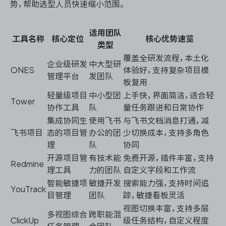
势，帮助选型人员快速缩小范围。
适用团队
工具名称
核心定位
核心优势速览
类型
覆盖全研发流程，本土化
企业级研发
中大型研
ONES
体验好，支持复杂项目模
管理平台
发团队
板复用
轻量级项目
中小型团
上手快，界面简洁，适合轻
Tower
协作工具
队
量任务跟进和日常协作
集成协同生
使用飞书
与飞书文档消息打通，减
飞书项目
态的项目管
办公的团
少切换成本，支持多角色
理
队
协同
开源项目管
有技术能
免费开源，插件丰富，支持
Redmine
理工具
力的团队
自定义字段和工作流
智能敏捷项
敏捷开发
搜索能力强，支持时间追
YouTrack
目管理
团队
踪，敏捷看板灵活
视图切换丰富，支持多层
多视图综合
跨职能混
ClickUp
级任务结构，自定义程度