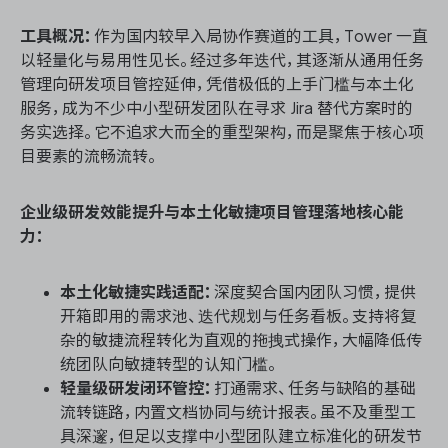
工具概况：
作为国内较早入局协作赛道的工具，Tower 一直
以轻量化与易用性见长。经过多年迭代，其逐渐从通用任务
管理向研发项目管控延伸，凭借极低的上手门槛与本土化
服务，成为不少中小型研发团队在寻求 Jira 替代方案时的
务实选择。它不追求大而全的重型架构，而是聚焦于核心项
目要素的流畅流转。
企业级研发效能提升与本土化敏捷项目管理落地核心能
力：
本土化敏捷实践适配：
深度契合国内团队习惯，提供
开箱即用的需求池、迭代规划与任务看板。支持将复
杂的敏捷流程转化为直观的拖拽式操作，大幅降低传
统团队向敏捷转型的认知门槛。
轻量级研发闭环管控：
打通需求、任务与缺陷的基础
流转链路，内置文档协同与统计报表。虽不及重型工
具深邃，但足以支撑中小型团队建立标准化的研发节