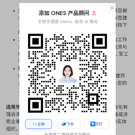
×
多项目协同与跨团队追踪：
支持无限层级的子项目嵌
添加 ONES 产品顾问
套与跨项目问题关联，企业可通过自定义追踪标签建
手把手搭建 Demo，指导 AI 落地
立需求与缺陷的双向追溯链路，实现复杂产品矩阵下
的全局进度可视化。
工作流引擎与权限细粒度管控：
提供基于角色的工作
流定制能力，能够精准映射本土企业复杂的审批流与
研发流转规范，配合字段级权限控制，满足金融、军工
等强合规行业的研发效能管控要求。
插件生态驱动的敏捷落地：
原生支持Scrum与
Kanban的扩展插件，团队可基于自托管环境搭建符
合本土敏捷节奏的看板与冲刺报表，但需投入一定的
二次开发成本以贴合国内研发管理习惯。
适用场景：
适用于具备一定技术运维能力、对数据私有化有
强诉求的中大型研发团队，尤其是硬件制造、医疗设备或涉
密企事业单位等需要将项目管理系统完全内网部署的实体
企微
飞书
钉钉
组织。
长按将二维码保存为图片