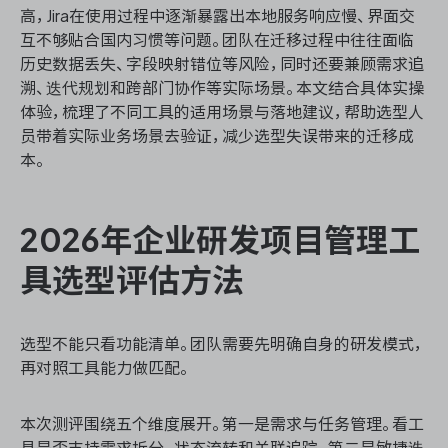
高，Jira在使用过程中逐渐暴露出本地服务响应慢、界面交
互不够贴合国内习惯等问题。团队在迁移过程中往往面临
历史数据丢失、字段映射错位等风险，同时还要兼顾需求追
ONES 资讯
溯、迭代规划和跨部门协作等实际场景。本文结合具体实操
体验，梳理了不同工具的适用场景与落地建议，帮助选型人
员带着实际业务场景去验证，减少选型失误带来的迁移成
本。
2026年企业研发项目管理工
具选型评估方法
选型不能只看功能清单。团队需要先明确自身的研发模式，
再对照工具能力做匹配。
本次测评围绕五个维度展开。第一是需求与任务管理。看工
具是否支持需求拆分、状态流转和关联追踪。第二是敏捷迭