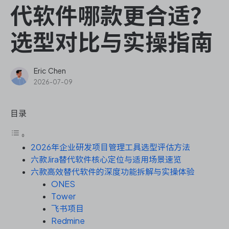
ONES Assistant
代软件哪款更合适？
选型对比与实操指南
敏捷研发管理
Eric Chen
2026-07-09
企业知识库管理
目录
瀑布项目管理
2026年企业研发项目管理工具选型评估方法
测试管理
六款Jira替代软件核心定位与适用场景速览
六款高效替代软件的深度功能拆解与实操体验
研发效能管理
ONES
Tower
DevOps
飞书项目
Redmine