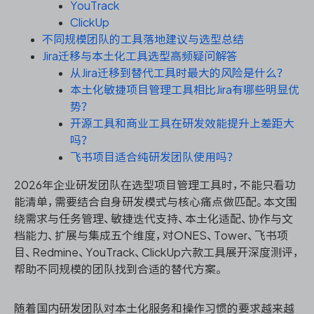
资源和工时管理
YouTrack
ClickUp
不同规模团队的工具落地建议与选型总结
服务台和工单管理
Jira迁移与本土化工具选型高频疑问解答
从Jira迁移到替代工具时最大的风险是什么？
IPD 研发管理
本土化敏捷项目管理工具相比Jira有哪些明显优
势？
ASPICE 研发管理
开源工具和商业工具在研发效能提升上差距大
吗？
飞书项目适合纯研发团队使用吗？
2026年企业研发团队在选型项目管理工具时，不能只看功
ONES 资讯
能清单，需要结合自身研发模式与核心痛点做匹配。本文围
绕需求与任务管理、敏捷迭代支持、本土化适配、协作与文
档能力、扩展与集成五个维度，对ONES、Tower、飞书项
目、Redmine、YouTrack、ClickUp六款工具展开深度测评，
帮助不同规模的团队找到合适的替代方案。
随着国内研发团队对本土化服务和操作习惯的要求越来越