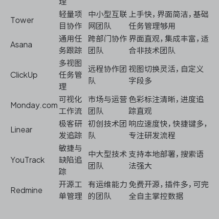
理
轻量项
中小型互联
上手快，界面简洁，基础
Tower
目协作
网团队
任务管理够用
通用任
跨部门协作
界面直观，集成丰富，适
Asana
务跟踪
团队
合非技术团队
多视图
远程协作团
视图切换灵活，自定义
ClickUp
任务管
队
字段多
理
可视化
市场与运营
色彩标注清晰，进度追
Monday.com
工作流
团队
踪直观
极客研
初创技术团
响应速度快，快捷键多，
Linear
发追踪
队
专注研发流程
敏捷与
中大型技术
支持本地部署，搜索语
YouTrack
缺陷追
团队
法强大
踪
开源工
有运维能力
免费开源，插件多，可完
Redmine
单管理
的团队
全自主掌控数据