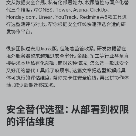
文从数据安全合规、私有化部署能力、权限管控与国产化替
代三个维度，对ONES、Tower、Asana、ClickUp、
Monday.com、Linear、YouTrack、Redmine共8款工具进
行选型测评与对比，帮你根据安全红线快速筛选合适的研
ONES 资讯
发协作平台。
很多团队过去用Jira云版，但随着监管收紧，研发数据留在
境外服务器越来越难过安全审计。金融、军工等行业甚至直
接要求本地私有化部署。面对这种情况，怎么选一款既安全
又好用的替代工具成了麻烦事。这篇文章把选型拆解成具
体可执行的评估维度，帮你先卡住安全底线，再比拼协作体
验，减少后期迁移踩坑。
安全替代选型：从部署到权限
的评估维度