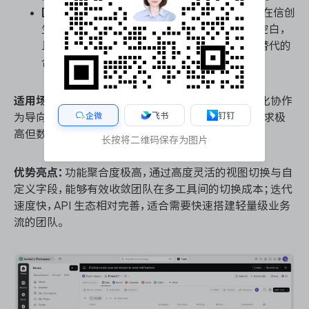
国产化替代：
作为纯外资 SaaS 产品，ClickUp 在信创
生态兼容、国产芯片及操作系统适配方面处于空白，
且无本土独立技术支持团队，难以作为国产化替代的
合规选型。
适用场景：
适合对部署架构无硬性合规约束、以全球化协作
企微
飞书
钉钉
为导向的外向型互联网企业，或对工具功能丰富度要求极
高但数据敏感度中等的中小型敏捷团队。
长按将二维码保存为图片
优势亮点：
功能聚合度极高，通过高度灵活的视图切换与自
定义字段，能够有效收敛团队在多工具间的切换成本；迭代
速度快，API 生态相对完善，适合需要快速搭建轻量级业务
流的团队。