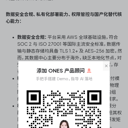
数据安全合规、私有化部署能力、权限管控与国产化替代核
心能力：
数据安全合规：
平台采用 AWS 全球基础设施，符合
SOC 2 与 ISO 27001 等国际主流安全标准，数据传
输与静态存储均具备 TLS 1.2+ 及 AES-256 加密。然
而，其数据中心主要分布于海外，缺乏本地化节点，对
受《数据安全法》深度监管的国内政企单位而言，存
×
添加 ONES 产品顾问
在跨境数据流动的合规隐患。
私有化部署能力：
ClickUp 仅提供 SaaS 云端交付模
手把手搭建 Demo，指导 AI 落地
式，不支持完整的本地化私有部署。对于有严格物理
隔离要求、需将核心研发数据留存于内部机房的组
织，该工具无法满足基础架构层面的自主可控需求。
权限管控：
具备基于角色（RBAC）的颗粒化权限分
配，支持空间、文件夹到列表层级的访问控制。但其权
限模型主要围绕协作场景设计，缺乏针对复杂研发矩
阵的细粒度安全审计与数据防泄漏（DLP）机制。