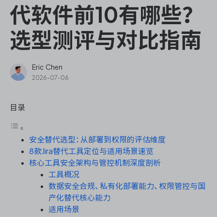
ONES Assistant
代软件前10有哪些？
选型测评与对比指南
敏捷研发管理
Eric Chen
2026-07-06
企业知识库管理
目录
瀑布项目管理
安全替代选型：从部署到权限的评估维度
测试管理
8款Jira替代工具定位与适用场景速览
核心工具安全架构与管控机制深度剖析
研发效能管理
工具概况
数据安全合规、私有化部署能力、权限管控与国
DevOps
产化替代核心能力
适用场景