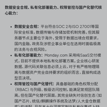
数据安全合规、私有化部署能力、权限管控与国产化替代核
心能力：
数据安全合规：
平台符合SOC 2与ISO 27001等国
际安全标准，数据传输与存储加密机制完善。但其服
务器节点主要位于海外，受限于数据出境合规要求，
国内金融、政务及涉密企事业单位在选用时面临极高
的法务与合规风险。
私有化部署能力：
Monday.com 采用纯SaaS交付模
式，目前不提供本地私有化部署方案。企业核心研发
数据、源代码关联信息必须上云，对于有严格物理隔
离与数据资产完全自持要求的组织而言，直接构成选
型否决项。
权限管控与国产化替代：
具备基础的角色权限分配
（RBAC）与列级、板级访问控制，能满足常规团队隔
离。但在国产化替代层面，其完全缺失对信创生态（如
国产芯片、统信/麒麟操作系统及达梦/人大金仓数据
库）的适配，且在本土化深度定制与私有化集成上缺