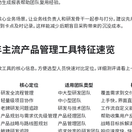
动生成报表帮助团队复用经验。
核心业务场景。让业务线负责人和研发骨干一起参与打分。建议先
遇到卡点及时记录。这样能减少后期盲目采购带来的沉没成本。
6年主流产品管理工具特征速览
款工具的核心信息。方便选型人员快速对比定位。详细测评请看上
核心定位
适用团队类型
研发全流程管理
中大型研发团队
覆盖需求到交
轻量级项目协作
中小型团队
上手快，界面
老牌研发问题追踪
研发与技术团队
工作流自定义
产品规划与需求优先级管理
产品经理团队
帮助收集用户
产品战略与路线图规划
产品管理团队
战略目标拆解
敏捷研发追踪
追求效率的研发团队
响应速度快，