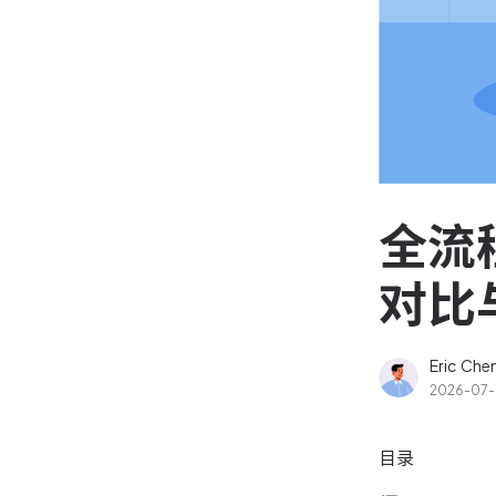
资源和工时管理
高效合理地规划和利用团
源
IPD 研发管理
驱动企业创新增长
全流
对比
Eric Che
2026-07
目录