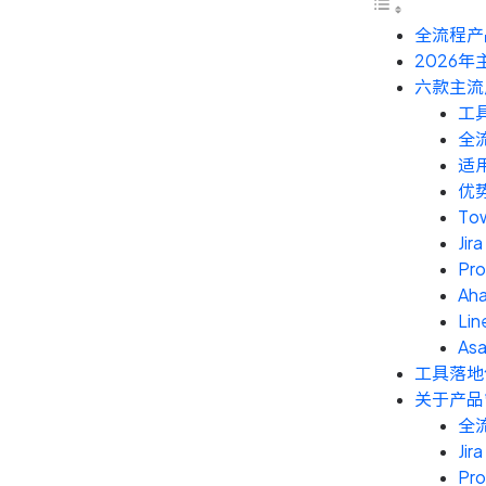
全流程产
2026
六款主流
工
全
适
优
To
Jira
Pr
Aha
Lin
As
工具落地
关于产品
全
Ji
Pr