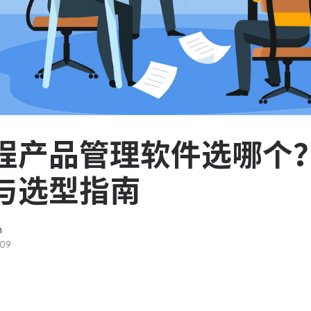
服务台和工单管理
队资
轻松响应与解决客户反馈
ASPICE 研发管理
助力车企高效研发
程产品管理软件选哪个？
与选型指南
n
-09