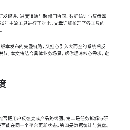
研发跟进、进度追踪与跨部门协同、数据统计与复盘四
ana 这7款2026年主流工具进行了对比。文章详细梳理了各工具的
。
到版本发布的完整链路，又担心引入大而全的系统后反
脱节。本文将结合具体业务场景，帮你理清核心需求，避
度
能否把用户反馈变成产品路线图。第二是任务拆解与研
是否能在同一个平台更新状态。第四是数据统计与复盘。