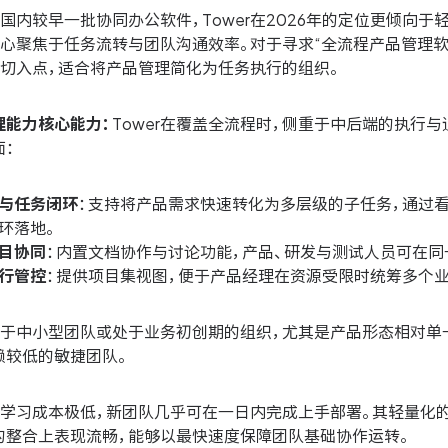
国内较早一批协同办公软件，Tower在2026年的定位更倾向
心聚焦于任务流转与团队沟通效率。对于寻求“全流程产品管理软件
的切入点，适合将产品管理简化为任务执行的组织。
理能力核心能力：
Tower在覆盖全流程时，侧重于中后端的执行
面：
与任务闭环
：支持将产品需求快速转化为多层级的子任务，通过
环落地。
目协同
：内置文档协作与讨论功能，产品、研发与测试人员可在同
行管控
：提供项目集视图，便于产品经理在资源受限时统筹多个业
于中小型团队或处于业务初创期的组织，尤其是产品形态相对单
赖较低的敏捷团队。
学习成本极低，新团队几乎可在一日内完成上手部署。其轻量化
的整合上表现流畅，能够以最快速度保障团队基础协作运转。