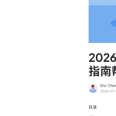
资源和工时管理
高效合理地规划和利用团
源
IPD 研发管理
驱动企业创新增长
20
指南
Eric Che
2026-07
目录