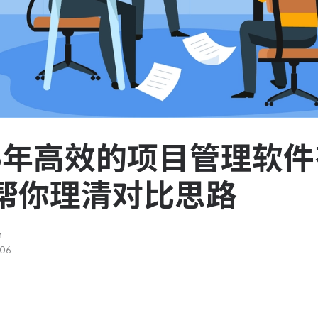
服务台和工单管理
队资
轻松响应与解决客户反馈
ASPICE 研发管理
助力车企高效研发
26年高效的项目管理软
帮你理清对比思路
n
-06