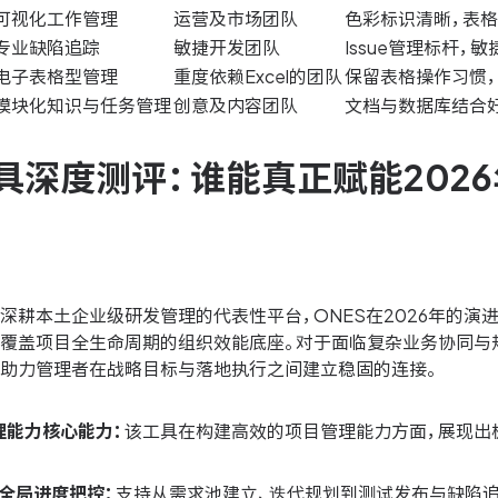
可视化工作管理
运营及市场团队
色彩标识清晰，表
专业缺陷追踪
敏捷开发团队
Issue管理标杆，
电子表格型管理
重度依赖Excel的团队
保留表格操作习惯
模块化知识与任务管理
创意及内容团队
文档与数据库结合
具深度测评：谁能真正赋能202
深耕本土企业级研发管理的代表性平台，ONES在2026年的
是覆盖项目全生命周期的组织效能底座。对于面临复杂业务协同与
，助力管理者在战略目标与落地执行之间建立稳固的连接。
理能力核心能力：
该工具在构建高效的项目管理能力方面，展现出
全局进度把控：
支持从需求池建立、迭代规划到测试发布与缺陷