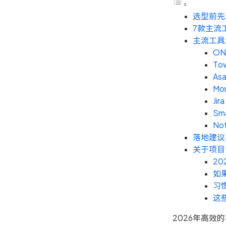
选型前先
7款主流
主流工具
ON
To
As
Mo
Jira
Sm
Not
落地建议
关于项目
2
如
习
这
2026年高效