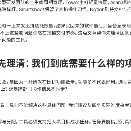
型研发团队的全生命周期管理，Tower主打轻量协同，Asana和Mo
踪标杆，Smartsheet保留了表格操作习惯，Notion则将文档
型时一上来就比拼功能数量，结果买回来的软件最后只当备忘录用。
跟不上这些老问题依然在拖慢交付节奏。这篇文章帮你先理清团队
下问题的工具。
先理清：我们到底需要什么样的
失败，是因为一开始就在比拼功能数量。功能多不代表好用。选型
不上？还是跨部门协作信息不同步？
再看工具能不能解决这些具体问题。我们建议从四个实际维度来考
解与分配。工具必须支持把大项目拆成小任务。任务要能指派到具