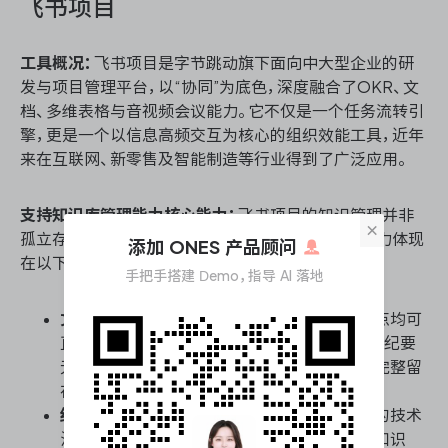
飞书项目
工具概况：
飞书项目是字节跳动旗下面向中大型企业的研
发与项目管理平台，以“协同”为底色，深度融合了OKR、文
档、多维表格与音视频会议能力。它不仅是一个任务流转引
擎，更是一个以信息高频交互为核心的组织效能工具，近年
来在互联网、新零售及智能制造等行业得到了广泛应用。
支持知识库管理能力核心能力：
飞书项目的知识管理并非
×
孤立存在，而是与业务执行过程深度绑定，其核心能力体现
添加 ONES 产品顾问
在以下方面：
手把手搭建 Demo，指导 AI 落地
文档与项目空间的深度原生融合：
每个项目节点均可
直接关联飞书文档，需求文档、技术方案与会议纪要
无需跳出系统即可沉淀，确保了业务上下文的完整留
存。
结构化知识的多维表格承载：
针对研发过程中的技术
沉淀与缺陷复盘，可通过多维表格搭建轻量级知识