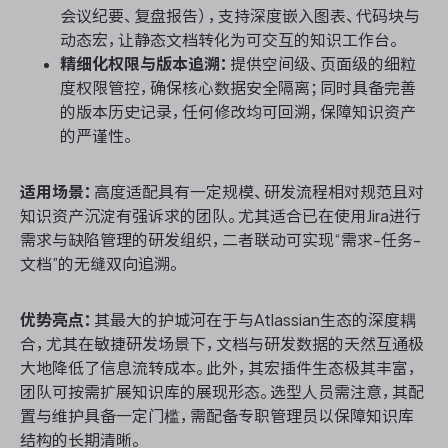
会议纪要、复盘报告），支持深度嵌入图表、代码块与
动态宏，让静态文档转化为可交互的知识工作台。
精细化权限与版本追溯：
提供空间级、页面级的细粒
度权限管控，确保核心数据安全隔离；同时具备完善
的版本历史记录，任何修改均可回溯，保障知识资产
的严谨性。
适用场景：
高度适配具有一定规模、研发流程相对规范且对
知识资产沉淀有强诉求的团队。尤其适合已在使用Jira进行
需求与缺陷管理的研发组织，二者联动可实现“需求-任务-
文档”的无缝双向追溯。
优势亮点：
其最大的护城河在于与Atlassian生态的深度耦
合，尤其在敏捷研发场景下，文档与研发数据的天然互通极
大地降低了信息流转成本。此外，其宏插件生态极其丰富，
团队可按需扩展知识库的展现形态。选型人员需注意，其配
置与维护具备一定门槛，需配备专职管理员以保障知识库
结构的长期清晰。