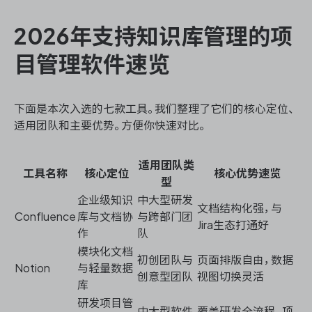
2026年支持知识库管理的项
目管理软件速览
下面是本次入选的七款工具。我们整理了它们的核心定位、
适用团队和主要优势。方便你快速对比。
适用团队类
工具名称
核心定位
核心优势速览
型
企业级知识
中大型研发
文档结构化强，与
Confluence
库与文档协
与跨部门团
Jira生态打通好
作
队
模块化文档
初创团队与
页面排版自由，数据
Notion
与轻量数据
创意型团队
视图切换灵活
库
研发项目管
中大型软件
覆盖研发全流程，项