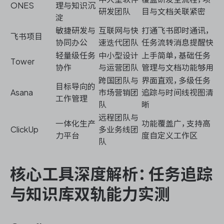
ONES
理与知识沉
研发团队
目与文档关联紧密
淀
敏捷研发与
互联网与快
打通飞书即时通讯，
飞书项目
协同办公
速迭代团队
任务流转消息提醒快
轻量级任务
中小型设计
上手简单，基础任务
Tower
协作
与运营团队
管理与文档功能够用
跨国团队与
界面直观，多级任务
目标导向的
Asana
市场营销团
追踪与时间线视图清
工作管理
队
晰
远程团队与
一体化生产
功能覆盖广，支持高
ClickUp
多业务线团
力平台
度自定义工作区
队
核心工具深度解析：任务追踪
与知识库双轨能力实测