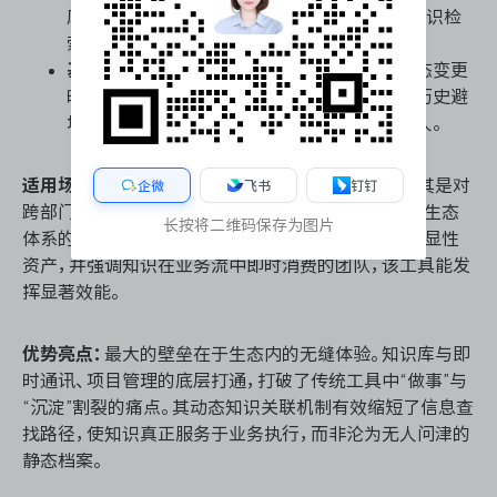
库，实现标签化筛选与多维数据关联，降低了知识检
索的门槛。
基于业务流的动态知识推送：
在任务流转或状态变更
时，系统可自动关联并推送相关的操作指南或历史避
坑文档，让静态知识在关键节点主动触达执行人。
适用场景：
高度适配敏捷开发模式下的研发团队，尤其是对
企微
飞书
钉钉
跨部门协作频率要求极高、且已部署或愿意拥抱飞书生态
长按将二维码保存为图片
体系的中大型组织。对于需要将隐性经验快速转化为显性
资产，并强调知识在业务流中即时消费的团队，该工具能发
挥显著效能。
优势亮点：
最大的壁垒在于生态内的无缝体验。知识库与即
时通讯、项目管理的底层打通，打破了传统工具中“做事”与
“沉淀”割裂的痛点。其动态知识关联机制有效缩短了信息查
找路径，使知识真正服务于业务执行，而非沦为无人问津的
静态档案。