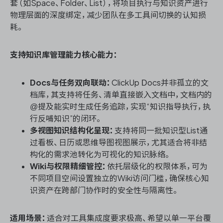
套（如Space、Folder、List），将项目执行与知识资产进行
物理层面的深度绑定，减少团队在多工具间切换的认知损
耗。
支持知识库管理能力核心能力：
Docs与任务双向联动：
ClickUp Docs并非孤立的文
档库，其支持将任务、清单直接嵌入文档中，文档内的
@提及能实时生成任务追踪，实现“知识指导执行，执
行反哺知识”的闭环。
多视图知识结构化呈现：
支持将同一批知识型List通
过看板、日历或思维导图视图展示，尤其适合将非结
构化的需求池转化为可视化的知识脉络。
Wiki与权限精细管控：
依托层级化的权限体系，可为
不同项目空间设置独立的Wiki访问门槛，确保核心知
识资产在跨部门协作时的安全性与隔离性。
适用场景：
适合对工具集成度要求极高、希望以单一平台覆