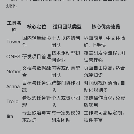
测评。
工具名
核心定位
适用团队类型
核心优势速览
称
国内轻量级协
十人以内初创
界面简单，中文体验
Tower
作
团队
好，上手快
技术驱动型初
覆盖研发全流程，测
ONES
研发项目管理
创企业
试管理强
文档与数据融
内容或创意型
页面自由度高，适合
Notion
合
团队
沉淀知识
目标与任务追
跨部门协作团
时间线视图清晰，自
Asana
踪
队
动化规则多
看板式任务管
个人或极小团
拖拽操作直观，免费
Trello
理
队
版够用
专业缺陷与需
有一定规模的
工作流可高度定制，
Jira
求跟踪
研发团队
插件丰富