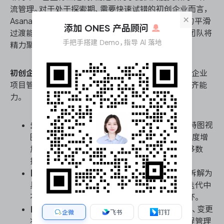
流管理。对于处于探索期、需要快速试错的初创企业而言，
×
Asana 提供了从轻量级任务追踪到复杂跨部门协同的平滑
添加 ONES 产品顾问
过渡能力，其核心设计理念是降低工具使用门槛，让团队将
手把手搭建 Demo，指导 AI 落地
精力聚焦于业务执行而非工具维护。
初创企业项目管理能力核心能力：
Asana 在构建初创企业
项目管理能力时，展现出极强的敏捷适应性与目标对齐能
力。
多视图无缝切换：
支持列表、看板、时间轴及甘特图视
图。初创团队可从简单的看板起步，随业务复杂度增
加无缝切换至时间轴管理多项目依赖，无需迁移数
据。
目标（Goals）体系穿透：
允许将公司战略目标拆解为
具体子项目与日常任务，确保早期团队在快速迭代中
不偏离核心业务方向，实现从战略到执行的闭环。
自动化工作流：
内置规则引擎，可自动分配任务、变更
企微
飞书
钉钉
状态或触发通知。这大幅减少了初创团队在流程管理