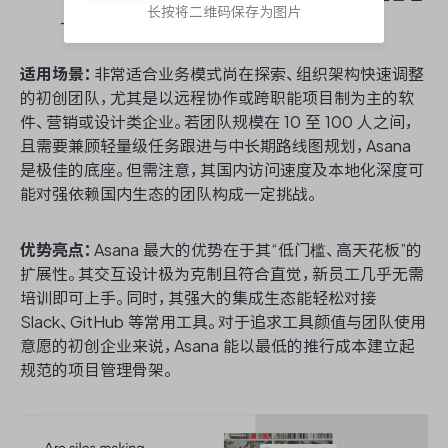
长按将二维码保存为图片
上的内耗，以系统算力替代人工跟进。
适用场景：
非常适合业务模式尚在探索、组织架构快速调整
的初创团队，尤其是以远程协作或跨职能项目制为主的软
件、营销或设计类企业。若团队规模在 10 至 100 人之间，
且需要兼顾轻量级任务跟进与中长期路线图规划，Asana
是极佳的底座。但需注意，其国内访问速度及本地化深度可
能对强依赖国内生态的团队构成一定挑战。
优势亮点：
Asana 最大的优势在于其“低门槛、高天花板”的
扩展性。其交互设计极为克制且符合直觉，新员工几乎无需
培训即可上手。同时，其强大的集成生态能轻松对接
Slack、GitHub 等常用工具。对于追求工具颜值与团队使用
意愿的初创企业来说，Asana 能以最低的推行成本建立起
规范的项目管理骨架。